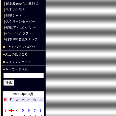
├
最上義光からの挑戦状！
├
見学の手引き
├
解説シート
├
スクリーンセーバー
├
壁紙/アイコンバナー
├
ペーパークラフト
└
日本100名城スタンプ
■
こどもページへGO！
■
周辺の見どころ
■
スタッフレポート
■
キーワード検索
2026年08月
日
月
火
水
木
金
土
1
2
3
4
5
6
7
8