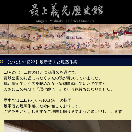
【ひねもす記22】展示替えと燻蒸作業
10月の七十二候のひとつ鴻雁来を過ぎて、
霞城公園のお堀にもたくさんの鴨が帰来していました。
鴨が増えていくのを眺めながら毎朝通勤していたのですが
まさにこの時期で「暦の妙よ…」という気持ちになりました。
歴史館は11日(火)から18日(火）の期間、
展示替と燻蒸作業のため休館しております。
ご迷惑をおかけしますがご理解を賜りますようお願い申し上げます。