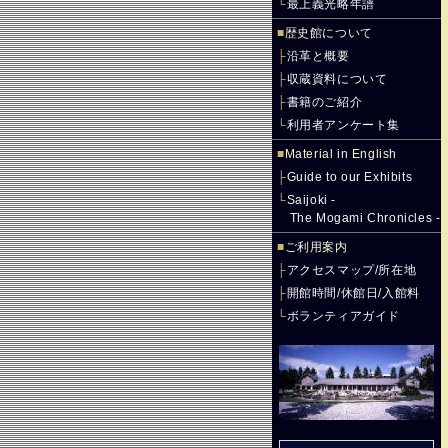
└
最上義光略年譜
■
歴史館について
├
沿革と概要
├
収蔵資料について
├
書籍のご紹介
└
利用者アンケート集
■
Material in English
├
Guide to our Exhibits
└
Saijoki -
The Mogami Chronicles -
■
ご利用案内
├
アクセスマップ/所在地
├
開館時間/休館日/入館料
└
ボランティアガイド