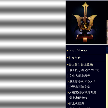
●
トップページ
■
お知らせ
■
最上氏と最上義光
├
最上氏と義光について
├
文化人最上義光
├
最上家をめぐる人々
├
小野末三論文集
├
片桐繁雄執筆資料集
├
最上家臣余録
├
郷土の歴史