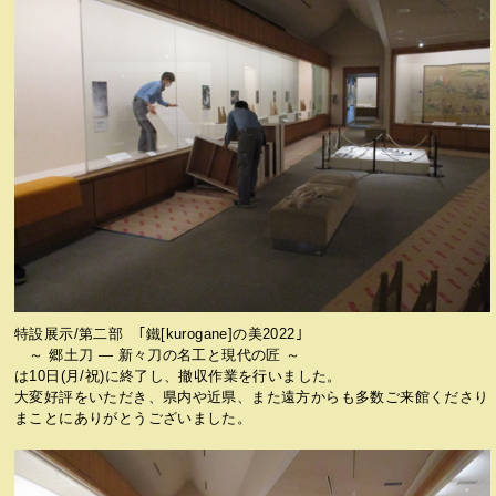
特設展示/第二部 ｢鐵[kurogane]の美2022｣
～ 郷土刀 ― 新々刀の名工と現代の匠 ～
は10日(月/祝)に終了し、撤収作業を行いました。
大変好評をいただき、県内や近県、また遠方からも多数ご来館くださり
まことにありがとうございました。