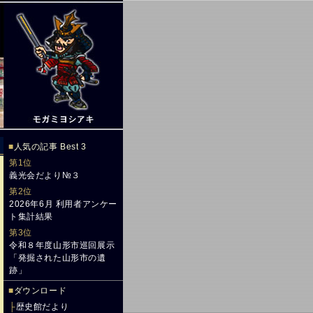
■
人気の記事 Best 3
第1位
義光会だより№３
第2位
2026年6月 利用者アンケー
ト集計結果
第3位
令和８年度山形市巡回展示
「発掘された山形市の遺
跡」
■
ダウンロード
├
歴史館だより