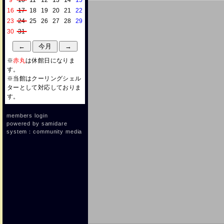
9
10
11
12
13
14
15
16
17
18
19
20
21
22
23
24
25
26
27
28
29
30
31
※
赤丸
は休館日になりま
す。
※当館はクーリングシェル
ターとして対応しておりま
す。
members login
powered by
samidare
system：community media