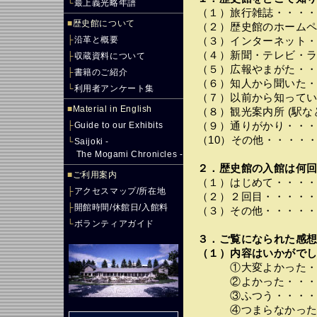
└
最上義光略年譜
（１）旅行雑誌・・・
■
歴史館について
（２）歴史館のホーム
├
沿革と概要
（３）インターネット
（４）新聞・テレビ・
├
収蔵資料について
（５）広報やまがた・
├
書籍のご紹介
（６）知人から聞いた
└
利用者アンケート集
（７）以前から知って
■
Material in English
（８）観光案内所 (駅
├
Guide to our Exhibits
（９）通りがかり・・
（10）その他・・・・
└
Saijoki -
The Mogami Chronicles -
２．歴史館の入館は何回
■
ご利用案内
（１）はじめて・・・
├
アクセスマップ/所在地
（２）２回目・・・・
├
開館時間/休館日/入館料
（３）その他・・・・
└
ボランティアガイド
３．ご覧になられた感
（１）内容はいかがでし
①大変よかった・・
②よかった・・・・
③ふつう・・・・・
④つまらなかった・