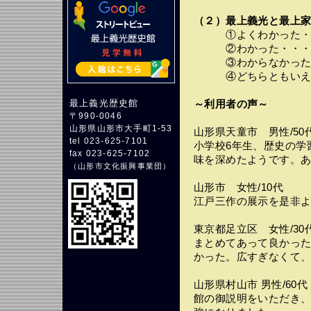
（２）最上義光と最上家
①よくわかった・・
②わかった・・・・
③わからなかった・
④どちらともいえな
最上義光歴史館
～利用者の声～
〒990-0046
山形県山形市大手町1-53
山形県天童市 男性/50
tel 023-625-7101
小学校6年生、歴史の学
fax 023-625-7102
味を深めたようです。
（
山形市文化振興事業団
）
山形市 女性/10代
江戸三作の展示を是非
東京都足立区 女性/30
まとめてあって良かっ
かった。広すぎなくて
山形県村山市 男性/60代
館の御説明をいただき