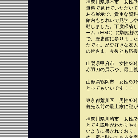
神奈川県厚木市 女性/3
無料で見せていただい
ある展示で、貴重な資
館内もきれいで見学し
動しました。丁度帰省
ーム（FGO）に駒姫様
で、歴史館に参りまし
たです。歴史好きな友
の皆さま、今後とも応
山梨県甲府市 女性/30
赤羽刀の展示や、最上
山形県鶴岡市 女性/30
とってもいいです！！
東京都荒川区 男性/60
義光以前の最上家に謎
神奈川県川崎市 女性/2
とても説明がわかりや
いように書かれており
め、壁に貼ってある文