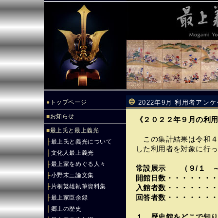
●
トップページ
2022年9月 利用者アン
■
お知らせ
《２０２２年９月の利
■
最上氏と最上義光
この集計結果は令和４
├
最上氏と義光について
した利用者を対象に行
├
文化人最上義光
├
最上家をめぐる人々
常設展示 （９/１ ～
├
小野末三論文集
開館日数・・・・・・
├
片桐繁雄執筆資料集
入館者数・・・・・・
回答者数・・・・・・
├
最上家臣余録
├
郷土の歴史
１．歴史館をどこで知り