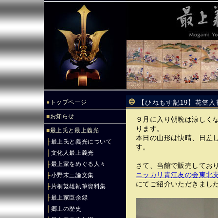
●
トップページ
【ひねもす記19】花笠
■
お知らせ
９月に入り朝晩は涼しく
ります。
■
最上氏と最上義光
本日の山形は快晴、日差
├
最上氏と義光について
す。
├
文化人最上義光
├
最上家をめぐる人々
さて、当館で販売してお
ニッカリ青江友の会東北支
├
小野末三論文集
にてご紹介いただきまし
├
片桐繁雄執筆資料集
├
最上家臣余録
├
郷土の歴史