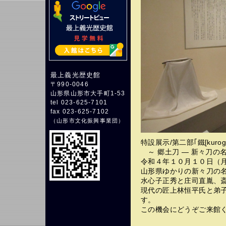
最上義光歴史館
〒990-0046
山形県山形市大手町1-53
tel 023-625-7101
fax 023-625-7102
（
山形市文化振興事業団
）
特設展示/第二部｢鐵[kurog
～ 郷土刀 ― 新々刀の
令和４年１０月１０日（月
山形県ゆかりの新々刀の
水心子正秀と庄司直胤、
現代の匠上林恒平氏と弟
す。
この機会にどうぞご来館