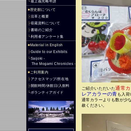
└
最上義光略年譜
■
歴史館について
├
沿革と概要
├
収蔵資料について
├
書籍のご紹介
└
利用者アンケート集
■
Material in English
├
Guide to our Exhibits
└
Saijoki -
The Mogami Chronicles -
■
ご利用案内
├
アクセスマップ/所在地
├
開館時間/休館日/入館料
通常カ
ご紹介いただいた
└
ボランティアガイド
レアカラーの青
も入荷
通常カラーよりも数が少
赦ください。