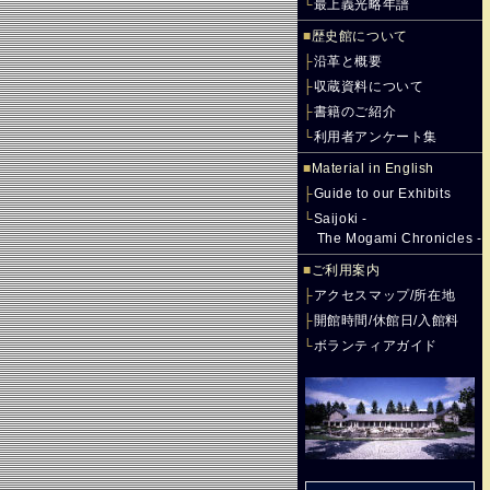
└
最上義光略年譜
■
歴史館について
├
沿革と概要
├
収蔵資料について
├
書籍のご紹介
└
利用者アンケート集
■
Material in English
├
Guide to our Exhibits
└
Saijoki -
The Mogami Chronicles -
■
ご利用案内
├
アクセスマップ/所在地
├
開館時間/休館日/入館料
└
ボランティアガイド