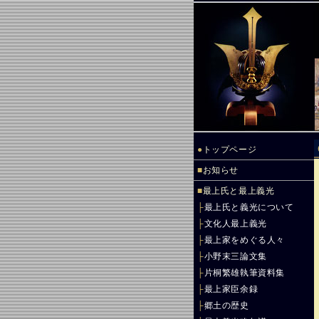
●
トップページ
■
お知らせ
■
最上氏と最上義光
├
最上氏と義光について
├
文化人最上義光
├
最上家をめぐる人々
├
小野末三論文集
├
片桐繁雄執筆資料集
├
最上家臣余録
├
郷土の歴史