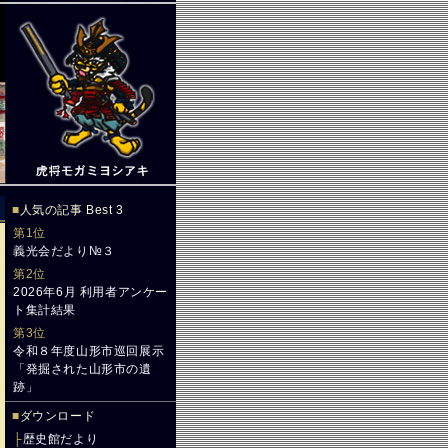
■
人気の記事 Best 3
第1位
義光会だより№３
第2位
2026年6月 利用者アンケー
ト集計結果
第3位
令和８年度山形市巡回展示
「発掘された山形市の遺
跡」
■
ダウンロード
├
歴史館だより