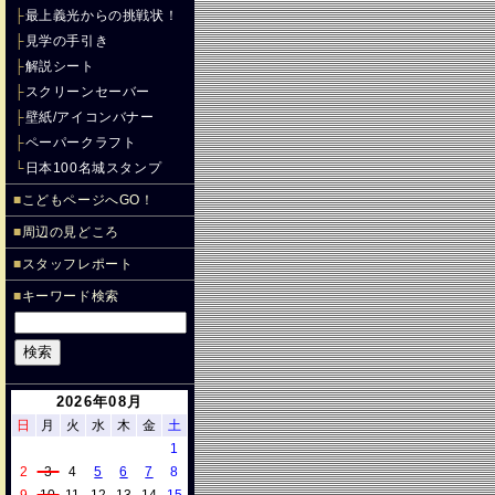
├
最上義光からの挑戦状！
├
見学の手引き
├
解説シート
├
スクリーンセーバー
├
壁紙/アイコンバナー
├
ペーパークラフト
└
日本100名城スタンプ
■
こどもページへGO！
■
周辺の見どころ
■
スタッフレポート
■
キーワード検索
2026年08月
日
月
火
水
木
金
土
1
2
3
4
5
6
7
8