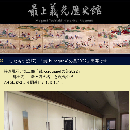
【ひねもす記17】「鐵[kurogane]の美2022」開幕です
特設展示／第二部「鐵[kurogane]の美2022」
～ 郷土刀 ― 新々刀の名工と現代の匠 ～
7月6日(水)より開幕いたしました。