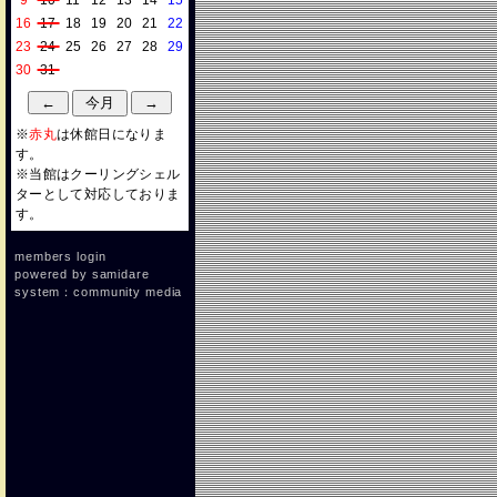
9
10
11
12
13
14
15
16
17
18
19
20
21
22
23
24
25
26
27
28
29
30
31
※
赤丸
は休館日になりま
す。
※当館はクーリングシェル
ターとして対応しておりま
す。
members login
powered by
samidare
system：community media