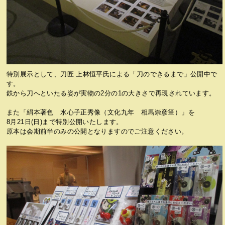
特別展示として、刀匠 上林恒平氏による「刀のできるまで」公開中で
す。
鉄から刀へといたる姿が実物の2分の1の大きさで再現されています。
また「絹本著色 水心子正秀像（文化九年 相馬崇彦筆）」を
8月21日(日)まで特別公開いたします。
原本は会期前半のみの公開となりますのでご注意ください。