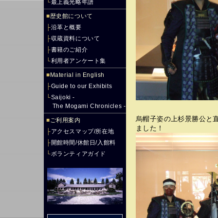
└
最上義光略年譜
■
歴史館について
├
沿革と概要
├
収蔵資料について
├
書籍のご紹介
└
利用者アンケート集
■
Material in English
├
Guide to our Exhibits
└
Saijoki -
The Mogami Chronicles -
烏帽子姿の上杉景勝公と
■
ご利用案内
ました！
├
アクセスマップ/所在地
├
開館時間/休館日/入館料
└
ボランティアガイド