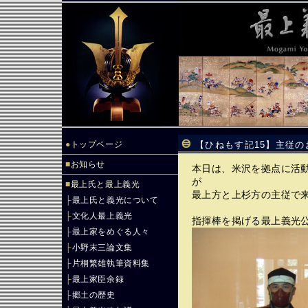
●
トップページ
【ひねもす記15】主従
■
お知らせ
本日は、米沢を拠点に活
が
■
最上氏と最上義光
最上方と上杉方の主従で
├
最上氏と義光について
├
文化人最上義光
指揮棒を掲げる最上義光
├
最上家をめぐる人々
├
小野末三論文集
├
片桐繁雄執筆資料集
├
最上家臣余録
├
郷土の歴史