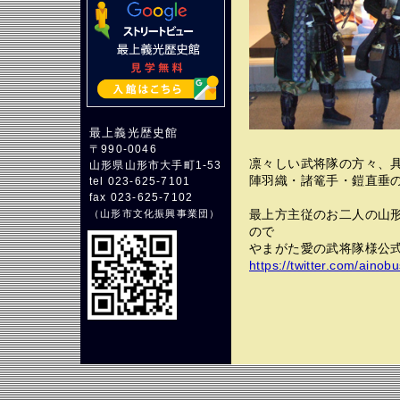
最上義光歴史館
〒990-0046
凛々しい武将隊の方々、
山形県山形市大手町1-53
陣羽織・諸篭手・鎧直垂
tel 023-625-7101
fax 023-625-7102
最上方主従のお二人の山
（
山形市文化振興事業団
）
ので
やまがた愛の武将隊様公式t
https://twitter.com/ainob