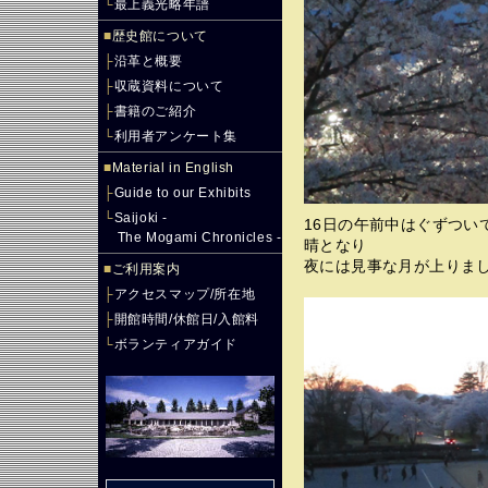
└
最上義光略年譜
■
歴史館について
├
沿革と概要
├
収蔵資料について
├
書籍のご紹介
└
利用者アンケート集
■
Material in English
├
Guide to our Exhibits
└
Saijoki -
16日の午前中はぐずつい
The Mogami Chronicles -
晴となり
夜には見事な月が上りま
■
ご利用案内
├
アクセスマップ/所在地
├
開館時間/休館日/入館料
└
ボランティアガイド