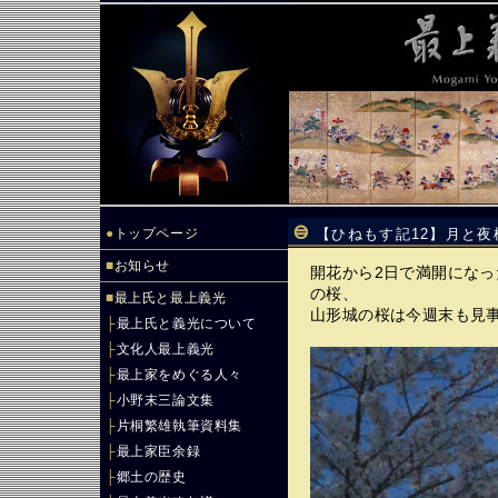
●
トップページ
【ひねもす記12】月と夜
■
お知らせ
開花から2日で満開にな
の桜、
■
最上氏と最上義光
山形城の桜は今週末も見
├
最上氏と義光について
├
文化人最上義光
├
最上家をめぐる人々
├
小野末三論文集
├
片桐繁雄執筆資料集
├
最上家臣余録
├
郷土の歴史