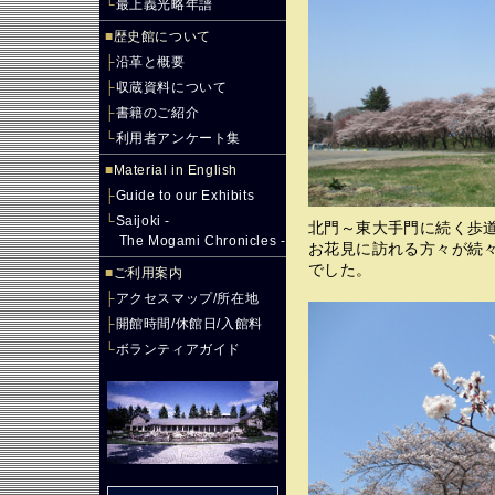
└
最上義光略年譜
■
歴史館について
├
沿革と概要
├
収蔵資料について
├
書籍のご紹介
└
利用者アンケート集
■
Material in English
├
Guide to our Exhibits
└
Saijoki -
北門～東大手門に続く歩
The Mogami Chronicles -
お花見に訪れる方々が続
でした。
■
ご利用案内
├
アクセスマップ/所在地
├
開館時間/休館日/入館料
└
ボランティアガイド