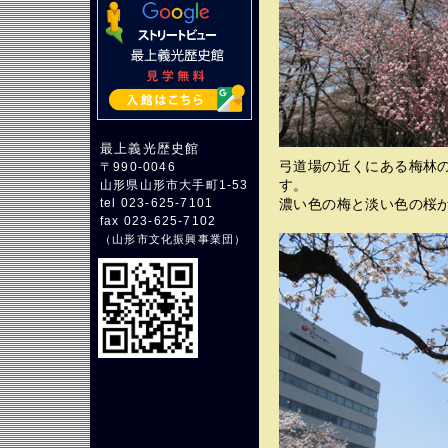
最上義光歴史館
弓道場の近くにある梅林
〒990-0046
す。
山形県山形市大手町1-53
濃い色の梅と淡い色の桜
tel 023-625-7101
fax 023-625-7102
（
山形市文化振興事業団
）