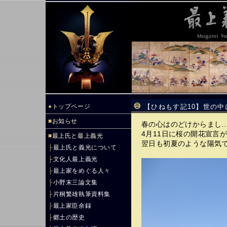
●
トップページ
【ひねもす記10】世の
■
お知らせ
春の心はのどけからまし
4月11日に桜の開花宣言
■
最上氏と最上義光
翌日も初夏のような陽気
├
最上氏と義光について
├
文化人最上義光
├
最上家をめぐる人々
├
小野末三論文集
├
片桐繁雄執筆資料集
├
最上家臣余録
├
郷土の歴史