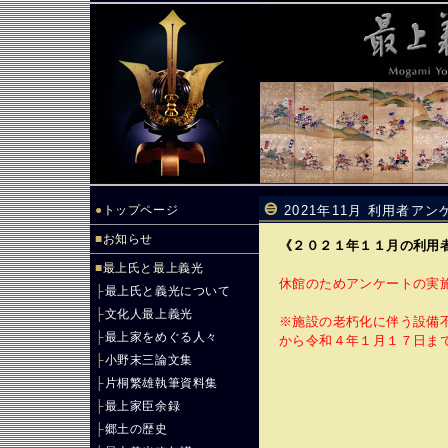
●
トップページ
2021年11月 利用者ア
■
お知らせ
《２０２１年１１月の利用
■
最上氏と最上義光
休館のためアンケートの実
├
最上氏と義光について
├
文化人最上義光
※施設の老朽化に伴う設備
├
最上家をめぐる人々
から令和４年１月１７日ま
├
小野末三論文集
├
片桐繁雄執筆資料集
├
最上家臣余録
├
郷土の歴史