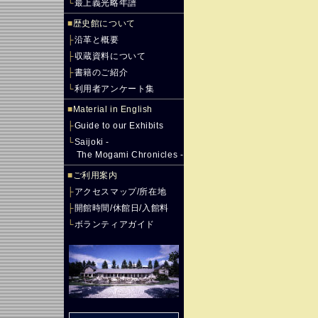
└
最上義光略年譜
■
歴史館について
├
沿革と概要
├
収蔵資料について
├
書籍のご紹介
└
利用者アンケート集
■
Material in English
├
Guide to our Exhibits
└
Saijoki -
The Mogami Chronicles -
■
ご利用案内
├
アクセスマップ/所在地
├
開館時間/休館日/入館料
└
ボランティアガイド