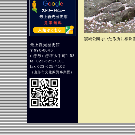
霞城公園はいたる所に桜吹
最上義光歴史館
〒990-0046
山形県山形市大手町1-53
tel 023-625-7101
fax 023-625-7102
（
山形市文化振興事業団
）