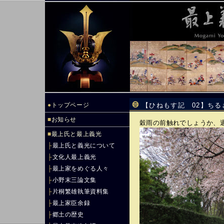
●
トップページ
【ひねもす記 02】ちる
■
お知らせ
穀雨の前触れでしょうか、
■
最上氏と最上義光
├
最上氏と義光について
├
文化人最上義光
├
最上家をめぐる人々
├
小野末三論文集
├
片桐繁雄執筆資料集
├
最上家臣余録
├
郷土の歴史