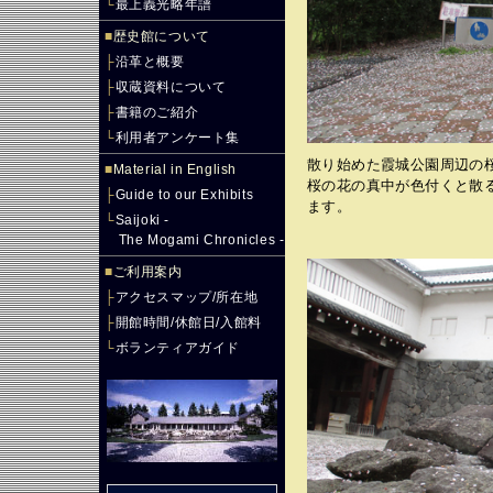
└
最上義光略年譜
■
歴史館について
├
沿革と概要
├
収蔵資料について
├
書籍のご紹介
└
利用者アンケート集
散り始めた霞城公園周辺の
■
Material in English
桜の花の真中が色付くと散
├
Guide to our Exhibits
ます。
└
Saijoki -
The Mogami Chronicles -
■
ご利用案内
├
アクセスマップ/所在地
├
開館時間/休館日/入館料
└
ボランティアガイド