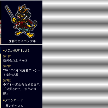
は
■
人気の記事 Best 3
第1位
義光会だより№３
第2位
2026年6月 利用者アンケー
ト集計結果
第3位
令和８年度山形市巡回展示
「発掘された山形市の遺
跡」
■
ダウンロード
├
歴史館だより