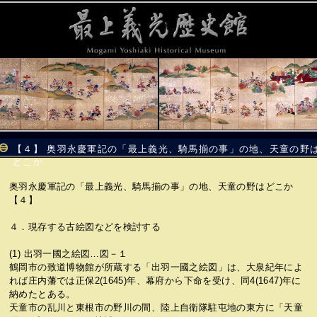
【４】 奥羽永慶軍記の「最上義光、騎馬揃の事」の地、天童の野
どこか
奥羽永慶軍記の「最上義光、騎馬揃の事」の地、天童の野はどこか
【４】
４．現存する古絵図などを検討する
(1) 出羽一國之絵図…図－１
鶴岡市の致道博物館が所蔵する「出羽一國之絵図」は、大泉紀年によ
れば庄内藩では正保2(1645)年、幕府から下命を受け、同4(1647)年に
納めたとある。
天童市の乱川と東根市の野川の間、陸上自衛隊駐屯地の東方に「天童