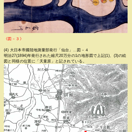
《図－３》
(4) 大日本帝國陸地測量部発行「仙台」…図－４
明治27(1894)年発行された縮尺20万分の1の地形図で上記(1)、(3)の絵
図と同様の位置に「天童原」と記されている。