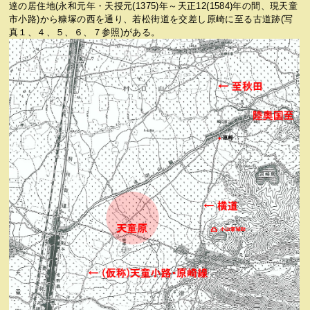
達の居住地(永和元年・天授元(1375)年～天正12(1584)年の間、現天童
市小路)から糠塚の西を通り、若松街道を交差し原崎に至る古道跡(写
真１、４、５、６、７参照)がある。