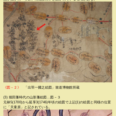
《図－２》
「出羽一國之絵図」致道博物館所蔵
(3) 堀田藩時代の山形藩絵図…図－３
元禄5(1700)から延享3(1746)年頃の絵図で上記(1)の絵図と同様の位置
に「天童原」と記されている。