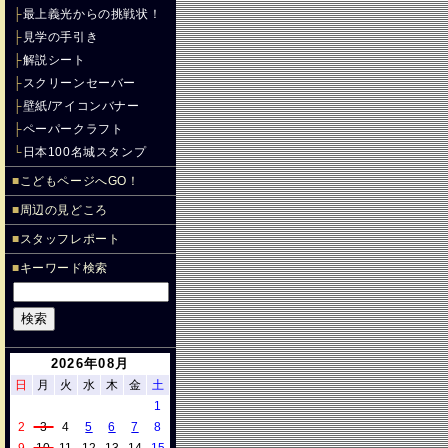
├
最上義光からの挑戦状！
├
見学の手引き
├
解説シート
├
スクリーンセーバー
├
壁紙/アイコンバナー
├
ペーパークラフト
└
日本100名城スタンプ
■
こどもページへGO！
■
周辺の見どころ
■
スタッフレポート
■
キーワード検索
2026年08月
日
月
火
水
木
金
土
1
2
3
4
5
6
7
8