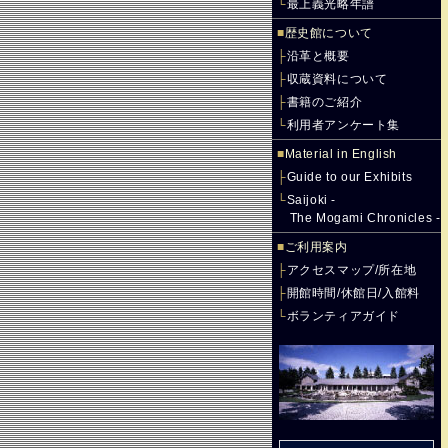
└
最上義光略年譜
■
歴史館について
├
沿革と概要
├
収蔵資料について
├
書籍のご紹介
└
利用者アンケート集
■
Material in English
├
Guide to our Exhibits
└
Saijoki -
The Mogami Chronicles -
■
ご利用案内
├
アクセスマップ/所在地
├
開館時間/休館日/入館料
└
ボランティアガイド