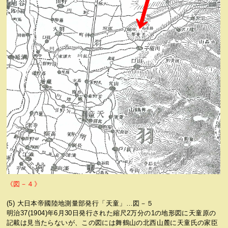
《図－４》
(5) 大日本帝國陸地測量部発行「天童」…図－５
明治37(1904)年6月30日発行された縮尺2万分の1の地形図に天童原の
記載は見当たらないが、この図には舞鶴山の北西山麓に天童氏の家臣