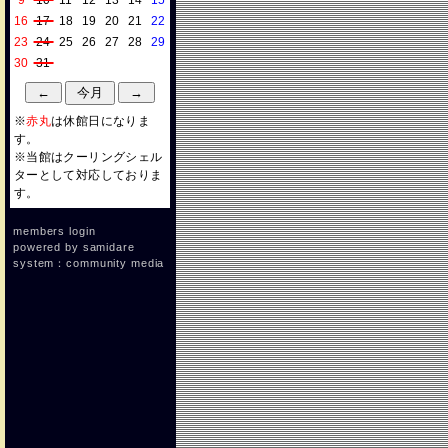
9
10
11
12
13
14
15
16
17
18
19
20
21
22
23
24
25
26
27
28
29
30
31
※
赤丸
は休館日になりま
す。
※当館はクーリングシェル
ターとして対応しておりま
す。
members login
powered by
samidare
system：community media