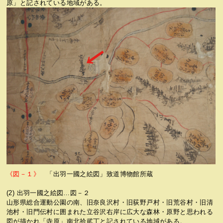
原」と記されている地域がある。
《図－１》
「出羽一國之絵図」致道博物館所蔵
(2) 出羽一國之絵図…図－２
山形県総合運動公園の南、旧奈良沢村・旧荻野戸村・旧荒谷村・旧清
池村・旧門伝村に囲まれた立谷沢右岸に広大な森林・原野と思われる
図が描かれ「寺原」南北拾貮丁と記されている地域がある。