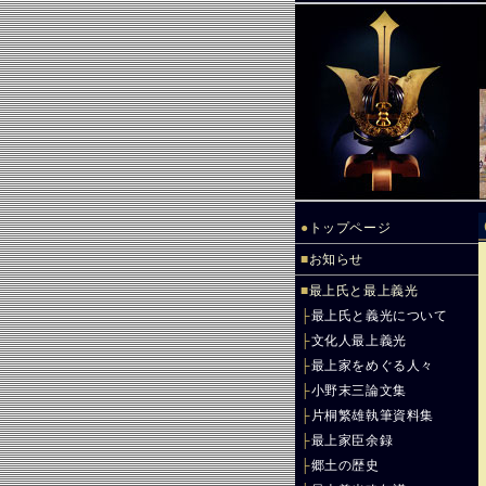
●
トップページ
■
お知らせ
■
最上氏と最上義光
├
最上氏と義光について
├
文化人最上義光
├
最上家をめぐる人々
├
小野末三論文集
├
片桐繁雄執筆資料集
├
最上家臣余録
├
郷土の歴史