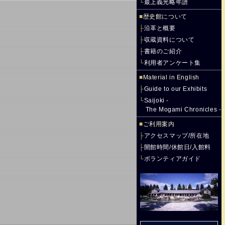
└
最上義光略年譜
■
歴史館について
├
沿革と概要
├
収蔵資料について
├
書籍のご紹介
└
利用者アンケート集
■
Material in English
├
Guide to our Exhibits
└
Saijoki -
The Mogami Chronicles -
■
ご利用案内
├
アクセスマップ/所在地
├
開館時間/休館日/入館料
└
ボランティアガイド