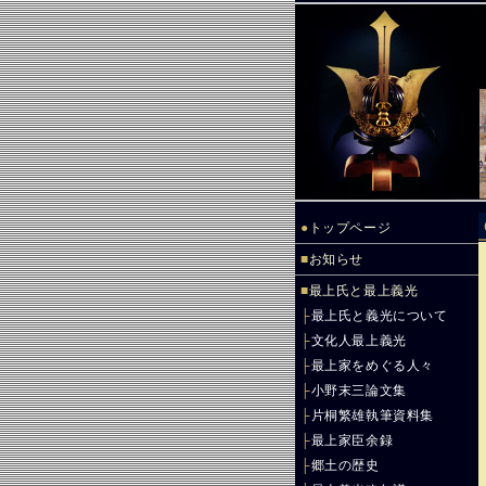
●
トップページ
■
お知らせ
■
最上氏と最上義光
├
最上氏と義光について
├
文化人最上義光
├
最上家をめぐる人々
├
小野末三論文集
├
片桐繁雄執筆資料集
├
最上家臣余録
├
郷土の歴史