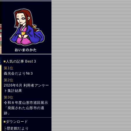
は
■
人気の記事 Best 3
第1位
義光会だより№３
第2位
2026年6月 利用者アンケー
ト集計結果
第3位
令和８年度山形市巡回展示
「発掘された山形市の遺
跡」
■
ダウンロード
├
歴史館だより