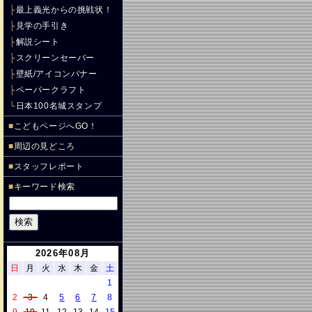
├
最上義光からの挑戦状！
├
見学の手引き
├
解説シート
├
スクリーンセーバー
├
壁紙/アイコンバナー
├
ペーパークラフト
└
日本100名城スタンプ
■
こどもページへGO！
■
周辺の見どころ
■
スタッフレポート
■
キーワード検索
2026年08月
日
月
火
水
木
金
土
1
2
3
4
5
6
7
8