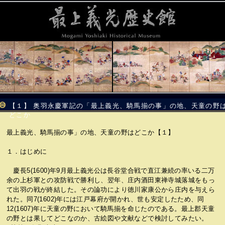
【１】 奥羽永慶軍記の「最上義光、騎馬揃の事」の地、天童の野
どこか
最上義光、騎馬揃の事」の地、天童の野はどこか【１】
１．はじめに
慶長5(1600)年9月最上義光公は長谷堂合戦で直江兼続の率いる二万
余の上杉軍との攻防戦で勝利し、翌年、庄内酒田東禅寺城落城をもっ
て出羽の戦が終結した。その論功により徳川家康公から庄内を与えら
れた。同7(1602)年には江戸幕府が開かれ、世も安定したため、同
12(1607)年に天童の野において騎馬揃を命じたのである。最上郡天童
の野とは果してどこなのか、古絵図や文献などで検討してみたい。