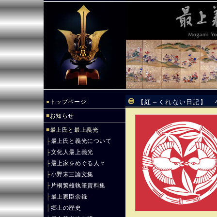
●
トップページ
【紅～くれない日記】 
■
お知らせ
■
最上氏と最上義光
├
最上氏と義光について
├
文化人最上義光
├
最上家をめぐる人々
├
小野末三論文集
├
片桐繁雄執筆資料集
├
最上家臣余録
├
郷土の歴史