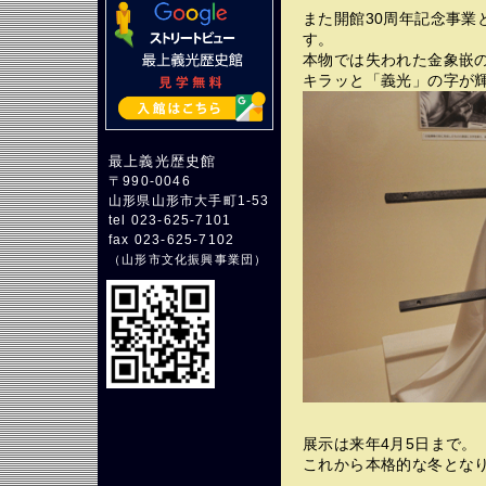
また開館30周年記念事業
す。
本物では失われた金象嵌
キラッと「義光」の字が
最上義光歴史館
〒990-0046
山形県山形市大手町1-53
tel 023-625-7101
fax 023-625-7102
（
山形市文化振興事業団
）
展示は来年4月5日まで。
これから本格的な冬となり