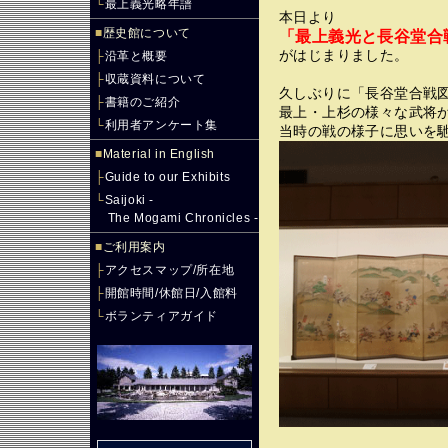
└
最上義光略年譜
本日より
■
歴史館について
「最上義光と長谷堂合
がはじまりました。
├
沿革と概要
├
収蔵資料について
久しぶりに「長谷堂合戦図
├
書籍のご紹介
最上・上杉の様々な武将
└
利用者アンケート集
当時の戦の様子に思いを
■
Material in English
├
Guide to our Exhibits
└
Saijoki -
The Mogami Chronicles -
■
ご利用案内
├
アクセスマップ/所在地
├
開館時間/休館日/入館料
└
ボランティアガイド