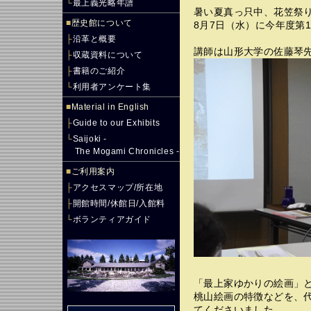
└
最上義光略年譜
暑い夏真っ只中、花笠祭
■
歴史館について
8月7日（水）に今年度第
├
沿革と概要
講師は山形大学の佐藤琴
├
収蔵資料について
├
書籍のご紹介
└
利用者アンケート集
■
Material in English
├
Guide to our Exhibits
└
Saijoki -
The Mogami Chronicles -
■
ご利用案内
├
アクセスマップ/所在地
├
開館時間/休館日/入館料
└
ボランティアガイド
「最上家ゆかりの絵画」
桃山絵画の特徴などを、
てくださいました。