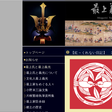
●
トップページ
【紅～くれない日記】 
■
お知らせ
■
最上氏と最上義光
├
最上氏と義光について
├
文化人最上義光
├
最上家をめぐる人々
├
小野末三論文集
├
片桐繁雄執筆資料集
├
最上家臣余録
├
郷土の歴史