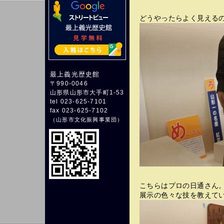
どうやったらよく見える
最上義光歴史館
〒990-0046
山形県山形市大手町1-53
tel 023-625-7101
fax 023-625-7102
（
山形市文化振興事業団
）
こちらはプロの日通さん
展示の色々な技を教えて