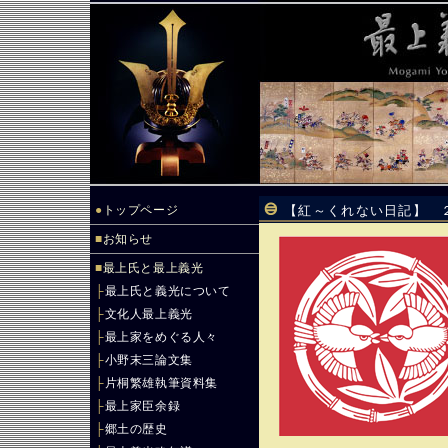
●
トップページ
【紅～くれない日記】 
■
お知らせ
■
最上氏と最上義光
├
最上氏と義光について
├
文化人最上義光
├
最上家をめぐる人々
├
小野末三論文集
├
片桐繁雄執筆資料集
├
最上家臣余録
├
郷土の歴史