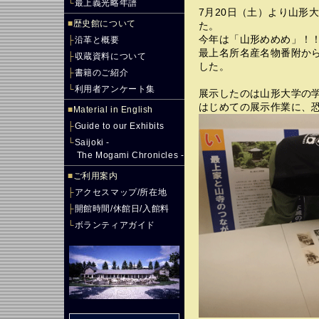
└
最上義光略年譜
7月20日（土）より山形
■
歴史館について
た。
今年は「山形めめめ」！
├
沿革と概要
最上名所名産名物番附か
├
収蔵資料について
した。
├
書籍のご紹介
└
利用者アンケート集
展示したのは山形大学の
はじめての展示作業に、
■
Material in English
├
Guide to our Exhibits
└
Saijoki -
The Mogami Chronicles -
■
ご利用案内
├
アクセスマップ/所在地
├
開館時間/休館日/入館料
└
ボランティアガイド