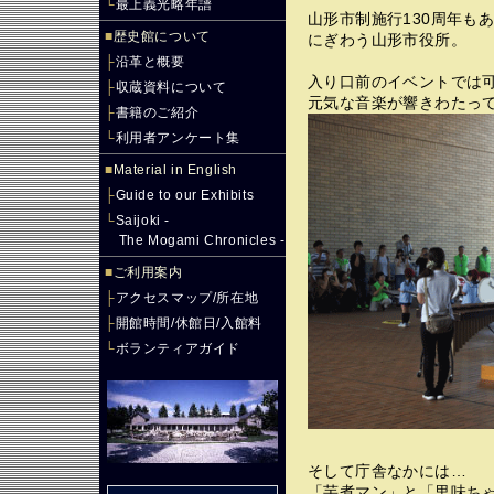
└
最上義光略年譜
山形市制施行130周年も
■
歴史館について
にぎわう山形市役所。
├
沿革と概要
入り口前のイベントでは可
├
収蔵資料について
元気な音楽が響きわたっ
├
書籍のご紹介
└
利用者アンケート集
■
Material in English
├
Guide to our Exhibits
└
Saijoki -
The Mogami Chronicles -
■
ご利用案内
├
アクセスマップ/所在地
├
開館時間/休館日/入館料
└
ボランティアガイド
そして庁舎なかには…
「芋煮マン」と「里味ち