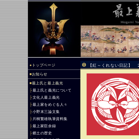
●
トップページ
【紅～くれない日記】 
■
お知らせ
■
最上氏と最上義光
├
最上氏と義光について
├
文化人最上義光
├
最上家をめぐる人々
├
小野末三論文集
├
片桐繁雄執筆資料集
├
最上家臣余録
├
郷土の歴史