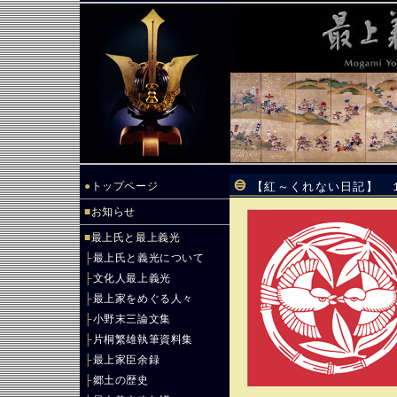
●
トップページ
【紅～くれない日記】 
■
お知らせ
■
最上氏と最上義光
├
最上氏と義光について
├
文化人最上義光
├
最上家をめぐる人々
├
小野末三論文集
├
片桐繁雄執筆資料集
├
最上家臣余録
├
郷土の歴史