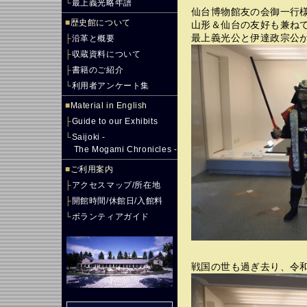
└
最上義光略年譜
仙台博物館友の会御一行
■
歴史館について
山形＆仙台の友好も兼ね
最上義光公と伊達政宗公
├
沿革と概要
├
収蔵資料について
├
書籍のご紹介
└
利用者アンケート集
■
Material in English
├
Guide to our Exhibits
└
Saijoki -
The Mogami Chronicles -
■
ご利用案内
├
アクセスマップ/所在地
├
開館時間/休館日/入館料
└
ボランティアガイド
戦国の世も過ぎ去り、令