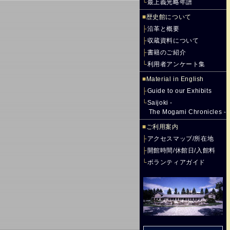
└
最上義光略年譜
■
歴史館について
├
沿革と概要
├
収蔵資料について
├
書籍のご紹介
└
利用者アンケート集
■
Material in English
├
Guide to our Exhibits
└
Saijoki -
The Mogami Chronicles -
■
ご利用案内
├
アクセスマップ/所在地
├
開館時間/休館日/入館料
└
ボランティアガイド