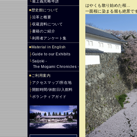
└
最上義光略年譜
はやくも散り始めた桜…
■
歴史館について
一面桜に染まる堀も絶景で
├
沿革と概要
├
収蔵資料について
├
書籍のご紹介
└
利用者アンケート集
■
Material in English
├
Guide to our Exhibits
└
Saijoki -
The Mogami Chronicles -
■
ご利用案内
├
アクセスマップ/所在地
├
開館時間/休館日/入館料
└
ボランティアガイド