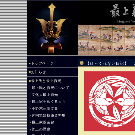
●
トップページ
【紅～くれない日記】 
■
お知らせ
■
最上氏と最上義光
├
最上氏と義光について
├
文化人最上義光
├
最上家をめぐる人々
├
小野末三論文集
├
片桐繁雄執筆資料集
├
最上家臣余録
├
郷土の歴史