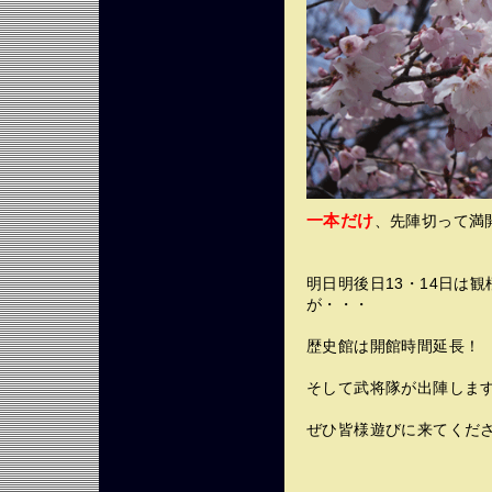
一本だけ
、先陣切って満
明日明後日13・14日は
が・・・
歴史館は開館時間延長！
そして武将隊が出陣しま
ぜひ皆様遊びに来てくださ