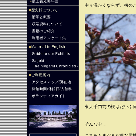
└
最上義光略年譜
中々温かくならず、桜の
■
歴史館について
├
沿革と概要
├
収蔵資料について
├
書籍のご紹介
└
利用者アンケート集
■
Material in English
├
Guide to our Exhibits
└
Saijoki -
The Mogami Chronicles -
■
ご利用案内
├
アクセスマップ/所在地
├
開館時間/休館日/入館料
└
ボランティアガイド
東大手門前の桜はだいぶ
そんな中…
こちらもまだまだ蕾な霞