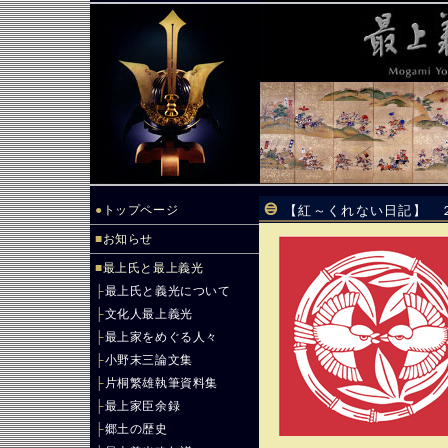
●
トップページ
【紅～くれない日記】 
■
お知らせ
■
最上氏と最上義光
├
最上氏と義光について
├
文化人最上義光
├
最上家をめぐる人々
├
小野末三論文集
├
片桐繁雄執筆資料集
├
最上家臣余録
├
郷土の歴史