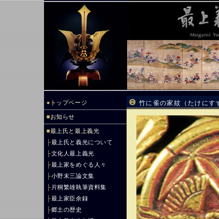
●
トップページ
竹に雀の家紋（たけにす
■
お知らせ
■
最上氏と最上義光
├
最上氏と義光について
├
文化人最上義光
├
最上家をめぐる人々
├
小野末三論文集
├
片桐繁雄執筆資料集
├
最上家臣余録
├
郷土の歴史