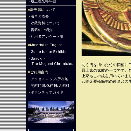
└
最上義光略年譜
■
歴史館について
├
沿革と概要
├
収蔵資料について
├
書籍のご紹介
└
利用者アンケート集
■
Material in English
├
Guide to our Exhibits
└
Saijoki -
The Mogami Chronicles -
丸く円を描いた竹の図柄に
最上家の家紋の一つです。
■
ご利用案内
上家もこの紋を用いていま
├
アクセスマップ/所在地
八間金覆輪筋兜の鍬形台の
├
開館時間/休館日/入館料
└
ボランティアガイド