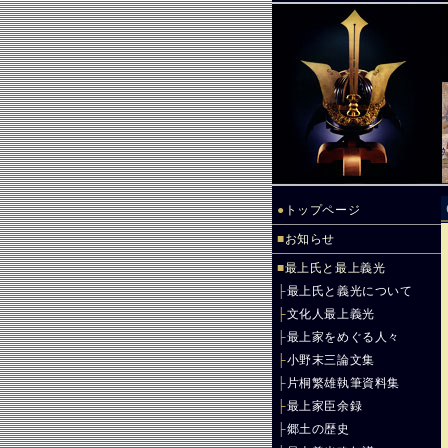
●
トップページ
■
お知らせ
■
最上氏と最上義光
├
最上氏と義光について
├
文化人最上義光
├
最上家をめぐる人々
├
小野末三論文集
├
片桐繁雄執筆資料集
├
最上家臣余録
├
郷土の歴史