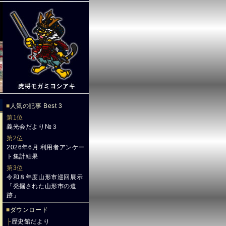
■
人気の記事 Best 3
第1位
義光会だより№３
第2位
2026年6月 利用者アンケー
ト集計結果
第3位
令和８年度山形市巡回展示
「発掘された山形市の遺
跡」
■
ダウンロード
├
歴史館だより