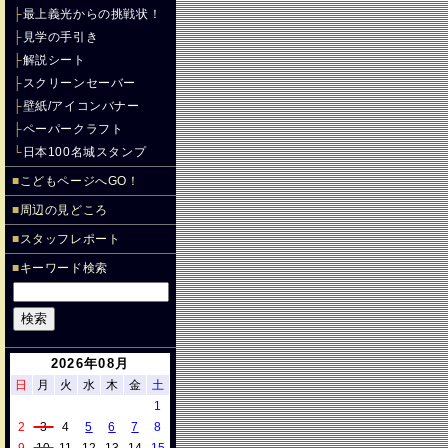
├
最上義光からの挑戦状！
├
見学の手引き
├
解説シート
├
スクリーンセーバー
├
壁紙/アイコンバナー
├
ペーパークラフト
└
日本100名城スタンプ
■
こどもページへGO！
■
周辺の見どころ
■
スタッフレポート
■
キーワード検索
2026年08月
日
月
火
水
木
金
土
1
2
3
4
5
6
7
8