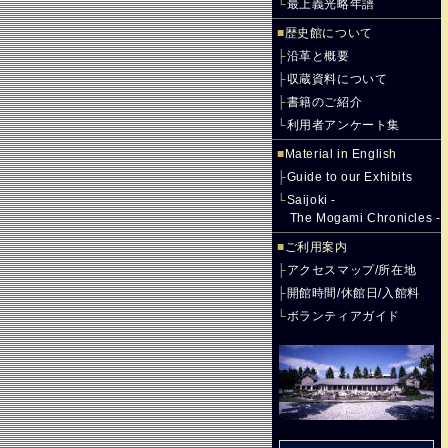
└
最上義光略年譜
■
歴史館について
├
沿革と概要
├
収蔵資料について
├
書籍のご紹介
└
利用者アンケート集
■
Material in English
├
Guide to our Exhibits
└
Saijoki -
The Mogami Chronicles -
■
ご利用案内
├
アクセスマップ/所在地
├
開館時間/休館日/入館料
└
ボランティアガイド