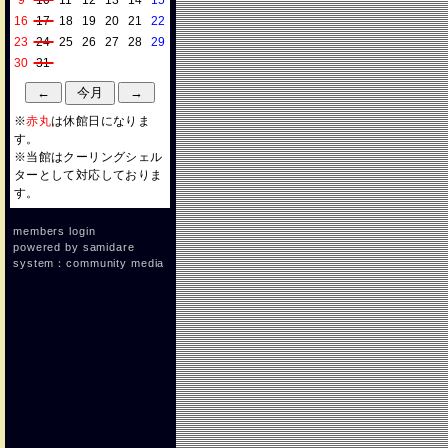
9
10
11
12
13
14
15
16
17
18
19
20
21
22
23
24
25
26
27
28
29
30
31
※
赤丸
は休館日になりま
す。
※当館はクーリングシェル
ターとして対応しておりま
す。
members login
powered by
samidare
system：community media