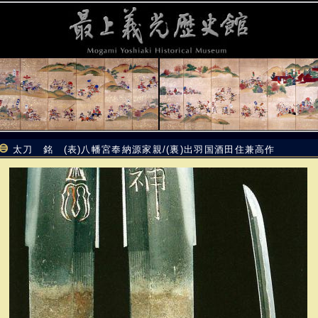
太刀 銘 (表)八幡宮奉納源家親/(裏)出羽国酒田住兼高作