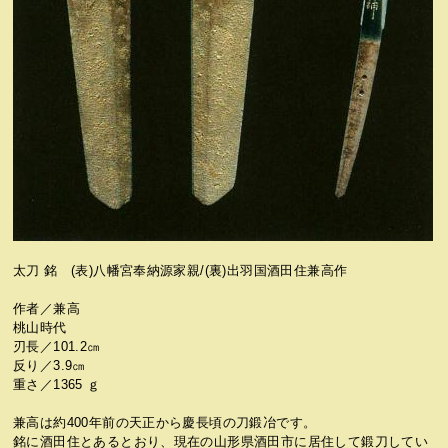
太刀 銘 (表)八幡宮奉納源家親/(裏)出羽国酒田住兼高作
作者／兼高
桃山時代
刃長／101.2㎝
反り／3.9㎝
重さ／1365 ｇ
兼高は約400年前の天正から慶長頃の刀鍛冶です。
銘に酒田住とあるとおり、現在の山形県酒田市に居住して鍛刀してい