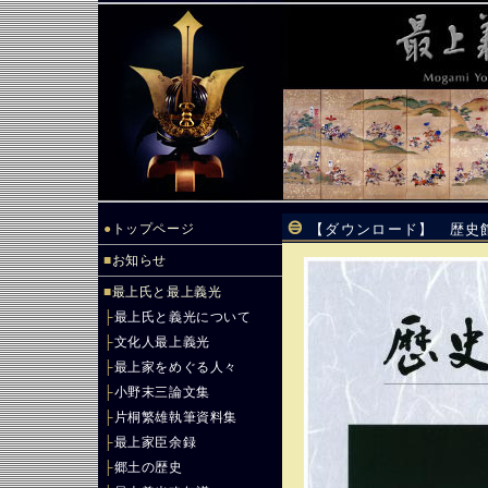
●
トップページ
【ダウンロード】 歴史館だよ
■
お知らせ
■
最上氏と最上義光
├
最上氏と義光について
├
文化人最上義光
├
最上家をめぐる人々
├
小野末三論文集
├
片桐繁雄執筆資料集
├
最上家臣余録
├
郷土の歴史