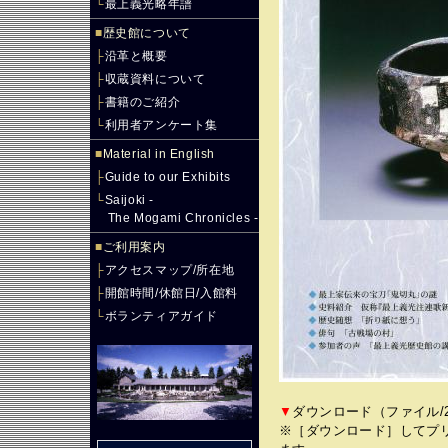
└
最上義光略年譜
■
歴史館について
├
沿革と概要
├
収蔵資料について
├
書籍のご紹介
└
利用者アンケート集
■
Material in English
├
Guide to our Exhibits
└
Saijoki -
The Mogami Chronicles -
■
ご利用案内
├
アクセスマップ/所在地
├
開館時間/休館日/入館料
└
ボランティアガイド
▼
ダウンロード（ファイル/2.
※［ダウンロード］してプ