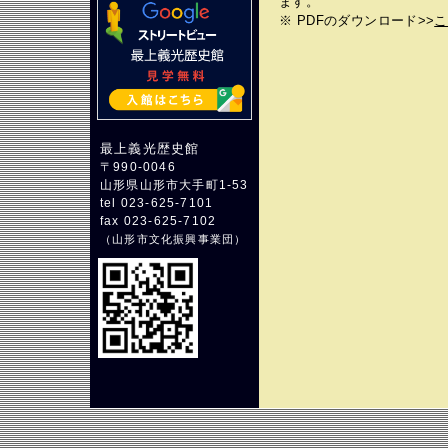
ます。
※ PDFのダウンロード>>
こ
最上義光歴史館
〒990-0046
山形県山形市大手町1-53
tel 023-625-7101
fax 023-625-7102
（
山形市文化振興事業団
）