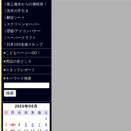
├
最上義光からの挑戦状！
├
見学の手引き
├
解説シート
├
スクリーンセーバー
├
壁紙/アイコンバナー
├
ペーパークラフト
└
日本100名城スタンプ
■
こどもページへGO！
■
周辺の見どころ
■
スタッフレポート
■
キーワード検索
2026年08月
日
月
火
水
木
金
土
1
2
3
4
5
6
7
8