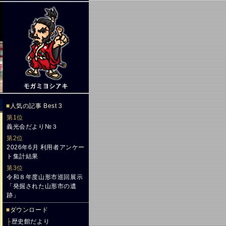
■
人気の記事 Best 3
第1位
義光会だより№３
第2位
2026年6月 利用者アンケー
ト集計結果
第3位
令和８年度山形市巡回展示
「発掘された山形市の遺
跡」
■
ダウンロード
├
歴史館だより