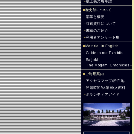
└
最上義光略年譜
■
歴史館について
├
沿革と概要
├
収蔵資料について
├
書籍のご紹介
└
利用者アンケート集
■
Material in English
├
Guide to our Exhibits
└
Saijoki -
The Mogami Chronicles -
■
ご利用案内
├
アクセスマップ/所在地
├
開館時間/休館日/入館料
└
ボランティアガイド