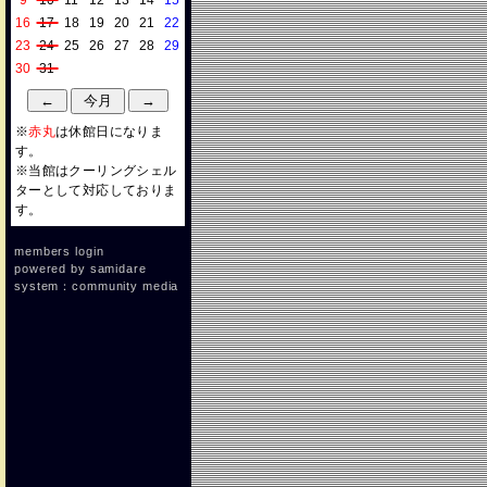
9
10
11
12
13
14
15
16
17
18
19
20
21
22
23
24
25
26
27
28
29
30
31
※
赤丸
は休館日になりま
す。
※当館はクーリングシェル
ターとして対応しておりま
す。
members login
powered by
samidare
system：community media