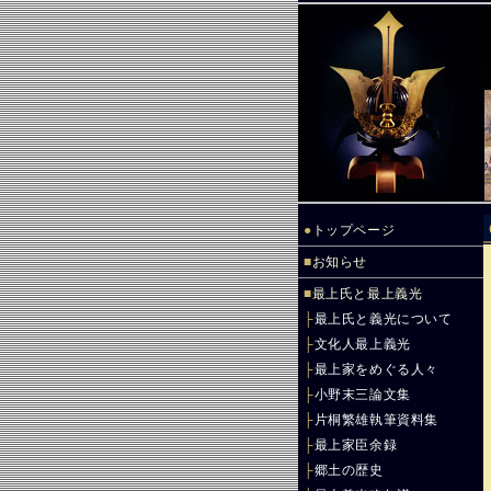
●
トップページ
■
お知らせ
■
最上氏と最上義光
├
最上氏と義光について
├
文化人最上義光
├
最上家をめぐる人々
├
小野末三論文集
├
片桐繁雄執筆資料集
├
最上家臣余録
├
郷土の歴史