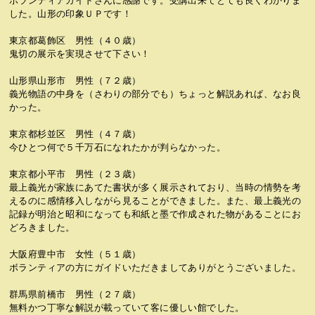
ボランティアガイドさんに感謝です。受講出来てとても良くわかりま
した。山形の印象ＵＰです！
東京都葛飾区 男性（４０歳）
鬼切の展示を実現させて下さい！
山形県山形市 男性（７２歳）
義光物語の中身を（さわりの部分でも）ちょっと解説あれば、なお良
かった。
東京都杉並区 男性（４７歳）
今ひとつ何で５千万石になれたかが判らなかった。
東京都小平市 男性（２３歳）
最上義光が家族にあてた書状が多く展示されており、当時の情勢を考
えるのに感情移入しながら見ることができました。また、最上義光の
記録が明治と昭和になっても和紙と墨で作成された物があることにお
どろきました。
大阪府豊中市 女性（５１歳）
ボランティアの方にガイドいただきましてありがとうございました。
群馬県前橋市 男性（２７歳）
無料かつ丁寧な解説が載っていて客に優しい館でした。