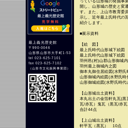
っている山形城の発掘事
開し、山形城の歴史と変
す。また、上山市教育委
示し、近年最上氏時代の
紹介します。
■展示資料
最上義光歴史館
【絵 図】
〒990-0046
最上氏時代山形城下絵図
山形県山形市大手町1-53
最上氏時代山形城下絵図
tel 023-625-7101
羽州邑(村)山郡山形御
fax 023-625-7102
羽州最上御城内之図
（
山形市文化振興事業団
）
御本丸御住居絵図(水野
山形御城内絵図(水野氏時
山形御城絵図(水野氏時代
【山形城出土資料】
本丸出土の金箔軒丸瓦(黒
瓦/赤瓦）鬼瓦（黒瓦/赤
合計44点
【上山城出土資料】
軒平瓦（黒瓦） 10点