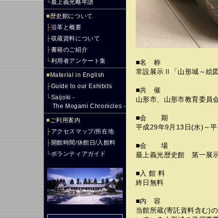
└
最上義光略年譜
■
歴史館について
├
沿革と概要
├
収蔵資料について
├
書籍のご紹介
└
利用者アンケート集
■名 称
常設展示Ⅱ「山形城～絵
■
Material in English
├
Guide to our Exhibits
■共 催
└
Saijoki -
山形市、山形市教育委員
The Mogami Chronicles -
■会 期
■
ご利用案内
平成29年9月13日(水)～平
├
アクセスマップ/所在地
├
開館時間/休館日/入館料
■会 場
└
ボランティアガイド
最上義光歴史館 第一展
■入 館 料
終日無料
■内 容
当館所蔵(寄託資料含む)