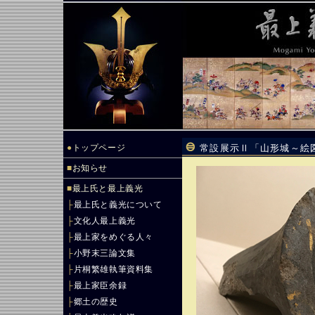
●
トップページ
常設展示Ⅱ「山形城～絵
■
お知らせ
■
最上氏と最上義光
├
最上氏と義光について
├
文化人最上義光
├
最上家をめぐる人々
├
小野末三論文集
├
片桐繁雄執筆資料集
├
最上家臣余録
├
郷土の歴史