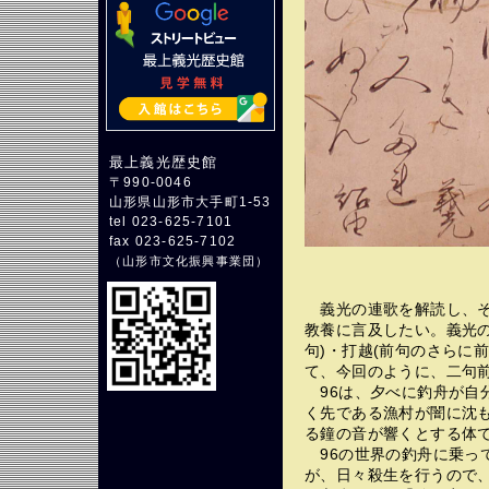
最上義光歴史館
〒990-0046
山形県山形市大手町1-53
tel 023-625-7101
fax 023-625-7102
（
山形市文化振興事業団
）
義光の連歌を解読し、そ
教養に言及したい。義光の
句)・打越(前句のさらに
て、今回のように、二句前
96は、夕べに釣舟が自分
く先である漁村が闇に沈
る鐘の音が響くとする体
96の世界の釣舟に乗っ
が、日々殺生を行うので、