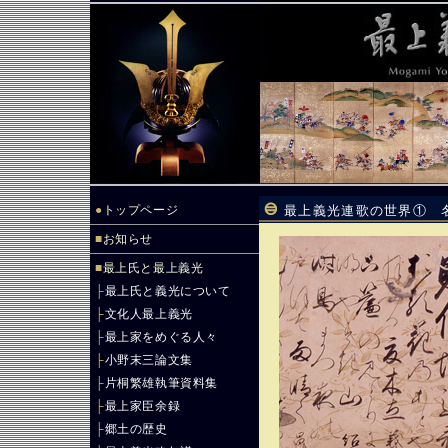
●
トップページ
最上義光連歌の世界① 
■
お知らせ
■
最上氏と最上義光
├
最上氏と義光について
├
文化人最上義光
├
最上家をめぐる人々
├
小野末三論文集
├
片桐繁雄執筆資料集
├
最上家臣余録
├
郷土の歴史