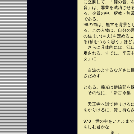
に立脚して、「鐘の音」
音」は、罪業を滅消させ
る。夕景の中、釈教・無
である。
98の句は、無常を背景と
る。この人物は、自分の
の住まい(＝夫)を定める
る)袖をつらく思う」ほど
さらに具体的には、江口
定される。すでに、平安
女」に
白波のよするなぎさに世
さだめず
とある。義光は傍線部を
その他に、「新古今集 
天王寺へ詣で侍りけるに
をかりけるに、貸し待
978 世の中をいとふま
をしむ君かな
返し