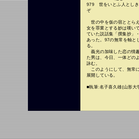
979 世をいとふ人とし
ぞ
世の中を仮の宿ととらえ
女を罪業とする妙は嘆い
ていた説話集「撰集抄」
あった。97の無常を軸と
る。
義光の加味した恋の情趣
た男は、今日、一体どの
詠む。
このようにして、無常に
展開している。
■執筆:名子喜久雄(山形大