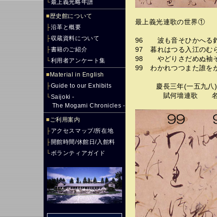
└
最上義光略年譜
■
歴史館について
最上義光連歌の世界①
├
沿革と概要
├
収蔵資料について
96 波も音そ
├
書籍のご紹介
97 暮れはつる入
98 やどりさだ
└
利用者アンケート集
99 わかれつつま
■
Material in English
├
Guide to our Exhibits
慶長三年(一五九八)
賦何墻連歌 名残(
└
Saijoki -
The Mogami Chronicles -
■
ご利用案内
├
アクセスマップ/所在地
├
開館時間/休館日/入館料
└
ボランティアガイド