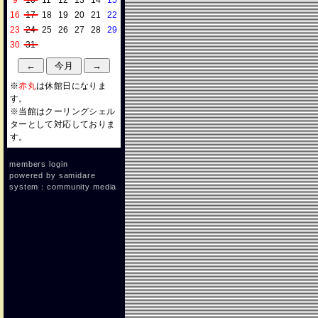
9
10
11
12
13
14
15
16
17
18
19
20
21
22
23
24
25
26
27
28
29
30
31
※
赤丸
は休館日になりま
す。
※当館はクーリングシェル
ターとして対応しておりま
す。
members login
powered by
samidare
system：community media