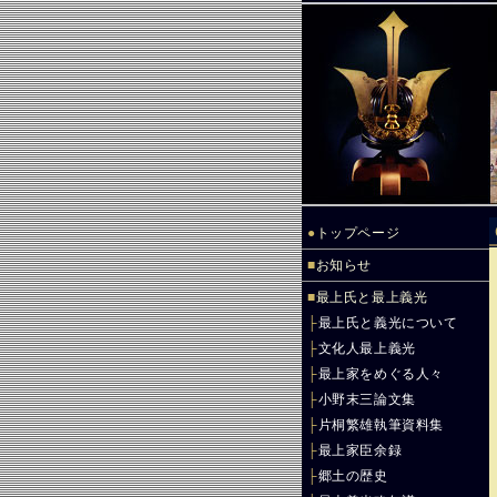
●
トップページ
■
お知らせ
■
最上氏と最上義光
├
最上氏と義光について
├
文化人最上義光
├
最上家をめぐる人々
├
小野末三論文集
├
片桐繁雄執筆資料集
├
最上家臣余録
├
郷土の歴史