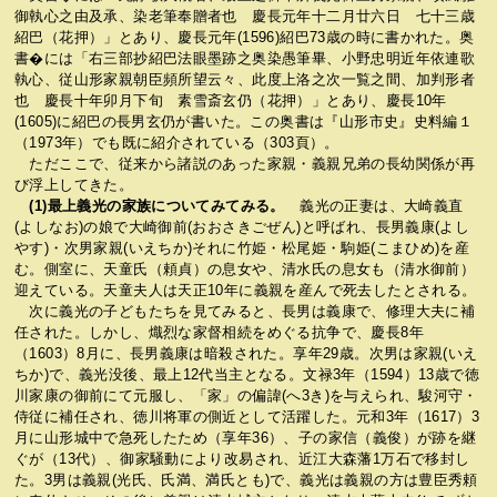
御執心之由及承、染老筆奉贈者也 慶長元年十二月廿六日 七十三歳
紹巴（花押）」とあり、慶長元年(1596)紹巴73歳の時に書かれた。奥
書�には「右三部抄紹巴法眼墨跡之奥染愚筆畢、小野忠明近年依連歌
執心、従山形家親朝臣頻所望云々、此度上洛之次一覧之間、加判形者
也 慶長十年卯月下旬 素雪斎玄仍（花押）」とあり、慶長10年
(1605)に紹巴の長男玄仍が書いた。この奥書は『山形市史』史料編１
（1973年）でも既に紹介されている（303頁）。
ただここで、従来から諸説のあった家親・義親兄弟の長幼関係が再
び浮上してきた。
(1)最上義光の家族についてみてみる。
義光の正妻は、大崎義直
(よしなお)の娘で大崎御前(おおさきごぜん)と呼ばれ、長男義康(よし
やす)・次男家親(いえちか)それに竹姫・松尾姫・駒姫(こまひめ)を産
む。側室に、天童氏（頼貞）の息女や、清水氏の息女も（清水御前）
迎えている。天童夫人は天正10年に義親を産んで死去したとされる。
次に義光の子どもたちを見てみると、長男は義康で、修理大夫に補
任された。しかし、熾烈な家督相続をめぐる抗争で、慶長8年
（1603）8月に、長男義康は暗殺された。享年29歳。次男は家親(いえ
ちか)で、義光没後、最上12代当主となる。文禄3年（1594）13歳で徳
川家康の御前にて元服し、「家」の偏諱(へ3き)を与えられ、駿河守・
侍従に補任され、徳川将軍の側近として活躍した。元和3年（1617）3
月に山形城中で急死したため（享年36）、子の家信（義俊）が跡を継
ぐが（13代）、御家騒動により改易され、近江大森藩1万石で移封し
た。3男は義親(光氏、氏満、満氏とも)で、義光は義親の方は豊臣秀頼