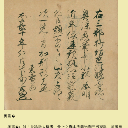
奥書�
奥書�には「此詠歌大概者、最上之御本所義光御三男家親、頃風雅