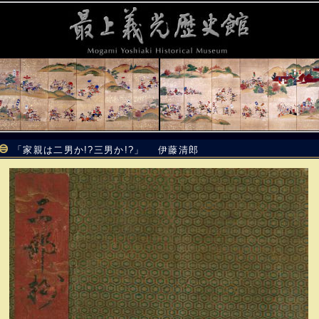
「家親は二男か!?三男か!?」 伊藤清郎