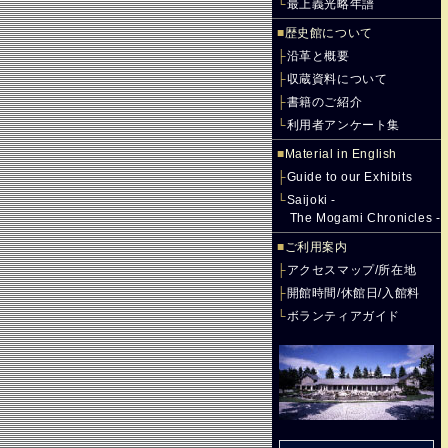
└
最上義光略年譜
■
歴史館について
├
沿革と概要
├
収蔵資料について
├
書籍のご紹介
└
利用者アンケート集
■
Material in English
├
Guide to our Exhibits
└
Saijoki -
The Mogami Chronicles -
■
ご利用案内
├
アクセスマップ/所在地
├
開館時間/休館日/入館料
└
ボランティアガイド