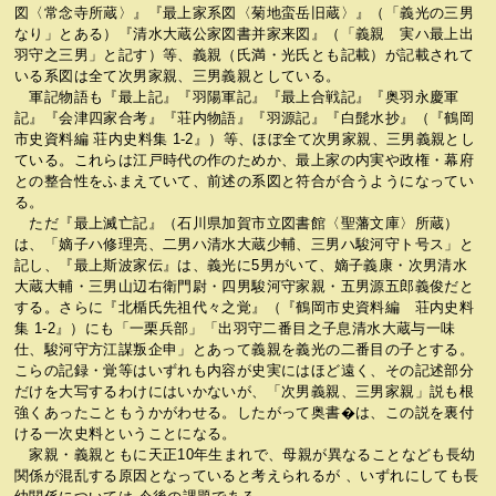
図〈常念寺所蔵〉』『最上家系図〈菊地蛮岳旧蔵〉』（「義光の三男
なり」とある）『清水大蔵公家図書并家来図』（「義親 実ハ最上出
羽守之三男」と記す）等、義親（氏満・光氏とも記載）が記載されて
いる系図は全て次男家親、三男義親としている。
軍記物語も『最上記』『羽陽軍記』『最上合戦記』『奥羽永慶軍
記』『会津四家合考』『荘内物語』『羽源記』『白髭水抄』（『鶴岡
市史資料編 荘内史料集 1-2』）等、ほぼ全て次男家親、三男義親とし
ている。これらは江戸時代の作のためか、最上家の内実や政権・幕府
との整合性をふまえていて、前述の系図と符合が合うようになってい
る。
ただ『最上滅亡記』（石川県加賀市立図書館〈聖藩文庫〉所蔵）
は、「嫡子ハ修理亮、二男ハ清水大蔵少輔、三男ハ駿河守ト号ス」と
記し、『最上斯波家伝』は、義光に5男がいて、嫡子義康・次男清水
大蔵大輔・三男山辺右衛門尉・四男駿河守家親・五男源五郎義俊だと
する。さらに『北楯氏先祖代々之覚』（『鶴岡市史資料編 荘内史料
集 1-2』）にも「一栗兵部」「出羽守二番目之子息清水大蔵与一味
仕、駿河守方江謀叛企申」とあって義親を義光の二番目の子とする。
こらの記録・覚等はいずれも内容が史実にはほど遠く、その記述部分
だけを大写するわけにはいかないが、「次男義親、三男家親」説も根
強くあったこともうかがわせる。したがって奥書�は、この説を裏付
ける一次史料ということになる。
家親・義親ともに天正10年生まれで、母親が異なることなども長幼
関係が混乱する原因となっていると考えられるが 、いずれにしても長