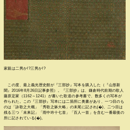
家親は二男か!?三男か!?
この度、最上義光歴史館が『三部抄』写本を購入した（『山形新
聞』2016年8月26日記事参照）。『三部抄』は、鎌倉時代前期の歌人
藤原定家（1162～1241）が書いた歌道の参考書で、数多くの写本が
作られた。この『三部抄』写本には二箇所に奥書があり、一つ目のも
のは「詠歌之大概」「秀歌之躰大略」の末尾に記され(�)、二つ目は
残る三つ「未来記」「雨中吟十七首」「百人一首」を含む一番最後の
所に記されている(�)。