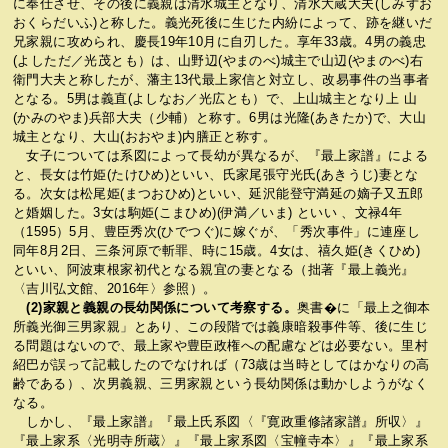
に奉仕させ、その後に義親は清水城主となり、清水大蔵大夫(しみずお
おくらだいふ)と称した。義光死後に生じた内紛によって、跡を継いだ
兄家親に攻められ、慶長19年10月に自刃した。享年33歳。4男の義忠
(よしただ／光茂とも）は、山野辺(やまのべ)城主で山辺(やまのべ)右
衛門大夫と称したが、藩主13代最上家信と対立し、改易事件の当事者
となる。5男は義直(よしなお／光広とも）で、上山城主となり上 山
(かみのやま)兵部大夫（少輔）と称す。6男は光隆(あきたか)で、大山
城主となり、大山(おおやま)内膳正と称す。
女子については系図によって長幼が異なるが、『最上家譜』による
と、長女は竹姫(たけひめ)といい、氏家尾張守光氏(あきうじ)妻とな
る。次女は松尾姫(まつおひめ)といい、延沢能登守満延の嫡子又五郎
と婚姻した。3女は駒姫(こまひめ)(伊満／いま) といい 、文禄4年
（1595）5月、豊臣秀次(ひでつぐ)に嫁ぐが、「秀次事件」に連座し
同年8月2日、三条河原で斬罪、時に15歳。4女は、禧久姫(きくひめ)
といい、阿波東根家初代となる親宜の妻となる（拙著『最上義光』
〈吉川弘文館、2016年〉参照）。
(2)家親と義親の長幼関係について考察する。
奥書�に「最上之御本
所義光御三男家親」とあり、この段階では義康暗殺事件等、後に生じ
る問題はないので、最上家や豊臣政権への配慮などは必要ない。里村
紹巴が誤って記載したのでなければ（73歳は当時としてはかなりの高
齢である）、次男義親、三男家親という長幼関係は動かしようがなく
なる。
しかし、『最上家譜』『最上氏系図〈『寛政重修諸家譜』所収〉』
『最上家系〈光明寺所蔵〉』『最上家系図〈宝幢寺本〉』『最上家系