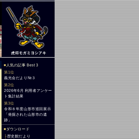
■
人気の記事 Best 3
第1位
義光会だより№３
第2位
2026年6月 利用者アンケー
ト集計結果
第3位
令和８年度山形市巡回展示
「発掘された山形市の遺
跡」
■
ダウンロード
├
歴史館だより