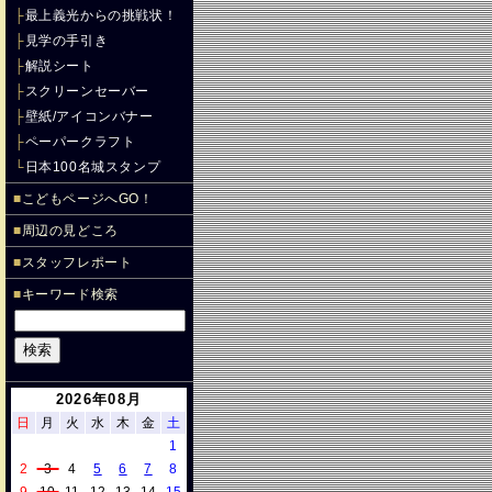
├
最上義光からの挑戦状！
├
見学の手引き
├
解説シート
├
スクリーンセーバー
├
壁紙/アイコンバナー
├
ペーパークラフト
└
日本100名城スタンプ
■
こどもページへGO！
■
周辺の見どころ
■
スタッフレポート
■
キーワード検索
2026年08月
日
月
火
水
木
金
土
1
2
3
4
5
6
7
8