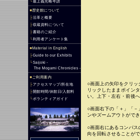
└
最上義光略年譜
■
歴史館について
├
沿革と概要
├
収蔵資料について
├
書籍のご紹介
└
利用者アンケート集
■
Material in English
├
Guide to our Exhibits
└
Saijoki -
The Mogami Chronicles -
■
ご利用案内
○画面上の矢印をクリッ
├
アクセスマップ/所在地
リックしたままポイン
├
開館時間/休館日/入館料
い。上下・左右・前後
└
ボランティアガイド
○画面右下の「＋」「－
ンやズームアウトがで
○画面右にあるコンパス
向を回転させることが