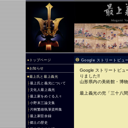
●
トップページ
Google ストリート
■
お知らせ
Google ストリート
りました!!
■
最上氏と最上義光
山形県内の美術館・博物館
├
最上氏と義光について
├
文化人最上義光
最上義光の兜「三十八間総
├
最上家をめぐる人々
├
小野末三論文集
├
片桐繁雄執筆資料集
├
最上家臣余録
├
郷土の歴史