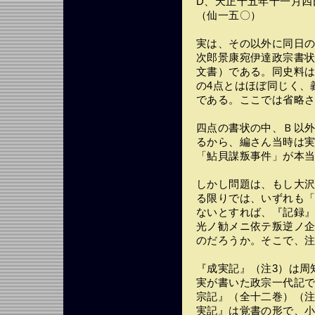
D、天正十五年十一月四
（仙一五〇）
実は、その以外に同日
次郎景康宛伊達政宗書
文書）である。同史料
の4点とはほぼ同じく、
である。ここでは省略
四点の書状の中、Ｂ以
るから、編さん当時は
「鮎貝謀叛事件」が本
しかし問題は、もし大
る限りでは、いずれも
ないとすれば、『記録
光ノ勧メニ依テ叛逆ノ
のだろうか。そこで、
『成実記』（注3）は周
実が書いた政宗一代記
宗記』（全十二巻）（注
実記』は覚書の形で、