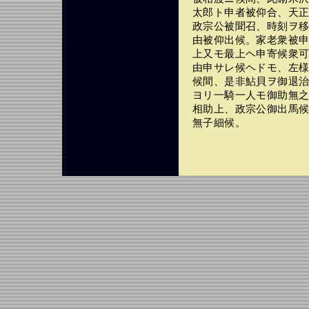
太郎ト申者被仰合、天
政宗公被聞召、時刻ヲ
由被仰出候。家老衆被
上又モ最上ヘ申寄候衆
由申サレ候ヘドモ、左
候間、是非鮎貝ヲ御退
ヨリ一騎一人モ御助無
相助上、政宗公御出馬
無子細候。