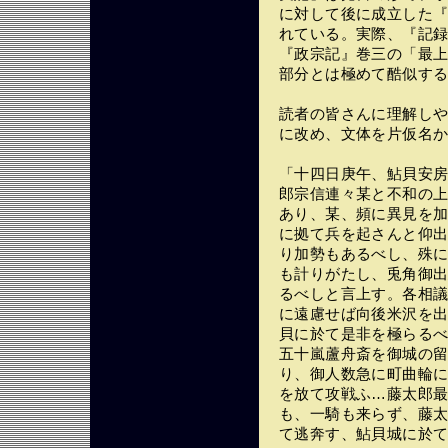
に対して後に成立した
れている。実際、『記
『政宗記』巻三の「最
部分とは極めて酷似す
読者の皆さんに理解し
に改め、文体を片仮名
「十四日庚午、鮎貝安
郎宗信連々某と不和の
あり、某、頻に異見を
に拠て兵を起さんと仰
り加勢もあるべし、殊
も計りがたし、兎角御
るべしと言上す。各相
に遠慮せば向後米沢を
貝に於て是非を極らる
五十嵐蘆舟斎を御城の
り、御人数急に町曲輪
を放て攻戦ふ…藤太郎
も、一騎も来らず、藤
て逃奔す、鮎貝城に於