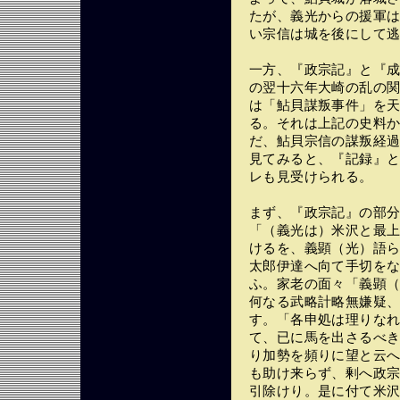
たが、義光からの援軍
い宗信は城を後にして
一方、『政宗記』と『
の翌十六年大崎の乱の
は「鮎貝謀叛事件」を
る。それは上記の史料
だ、鮎貝宗信の謀叛経
見てみると、『記録』
レも見受けられる。
まず、『政宗記』の部
「（義光は）米沢と最
けるを、義顕（光）語
太郎伊達へ向て手切を
ふ。家老の面々「義顕
何なる武略計略無嫌疑
す。「各申処は理りな
て、已に馬を出さるべ
り加勢を頻りに望と云
も助け来らず、剰へ政
引除けり。是に付て米