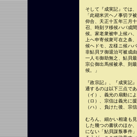
そして『成実記』では
「此砌米沢ヘノ事切ヲ
仰合、天正十五年三月
召、時刻ヲ移候ハバ成
候。家老衆被申上候ハ
上ヘ申寄候衆可在之条
候ヘドモ、左様ニ候ハ
非鮎貝ヲ御退治可被成
一人モ御助無之、鮎貝
宗公御出馬候被承、則
候。」
『政宗記』、『成実記
通するのは以下三点で
（イ）、義光の扇動に
（ロ）、宗信は義光に
（ハ）、負けた後、宗
むろん、細かい相違も
した幾つの書状のほか
にない「鮎貝謀叛事件