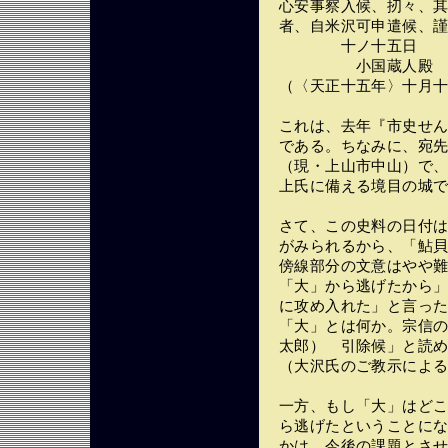
心安事察入候、扨々、其
者、自米沢可申遣候、
十ノ十五日 
小国蔵人殿
（〈天正十五年〉十月
これは、去年『市史せ
である。ちなみに、宛
（現・上山市中山）で
上氏に備える境目の城
さて、この史料の日付
がみられるから、「鮎
傍線部分の文意はやや
「大」から逃げたから
に攻め入れた」と言っ
「大」とは何か。宗信
太郎）ゟ引除候」と読
（大沢氏のご教示による
一方、もし「大」はど
ら逃げたということに
かは、今後の課題とさ