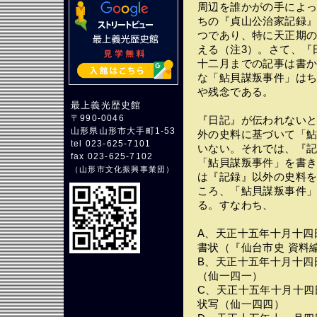
周辺を誰かがの手によ
ちの『貞山公治家記録
つであり、特に天正期
える（注3）。さて、『
十二月までの記事は書
な「鮎貝謀叛事件」は
や残念である。
最上義光歴史館
〒990-0046
『日記』が伝われない
山形県山形市大手町1-53
外の史料に基づいて「
tel 023-625-7101
いない。それでは、『
fax 023-625-7102
「鮎貝謀叛事件」を書
（
山形市文化振興事業団
）
は『記録』以外の史料
ころ、「鮎貝謀叛事件
る。すなわち、
A、天正十五年十月十四
書状（『仙台市史 資料
B、天正十五年十月十四
（仙一四一）
C、天正十五年十月十四
状写（仙一四四）