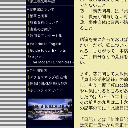
└
最上義光略年譜
できないこと
■
歴史館について
②、「義光関与」は『
├
沿革と概要
り、義光が関与しない
③、事件自体は政宗が
├
収蔵資料について
ること
├
書籍のご紹介
└
利用者アンケート集
結論を先に言っておけ
■
Material in English
たい。だが、②につい
├
Guide to our Exhibits
れる。したがって、本
えて、自分なりの見解
└
Saijoki -
い。
The Mogami Chronicles -
■
ご利用案内
まず、②に関して大沢
├
アクセスマップ/所在地
『貞山公治家記録』の
├
開館時間/休館日/入館料
し、もう一度『貞山公
└
ボランティアガイド
やや気になるところが
したのは天正十五年十
その前月の九月は二十
の記事の前に「此後日記
「日記」とは『伊達日
は天正十五年から天正