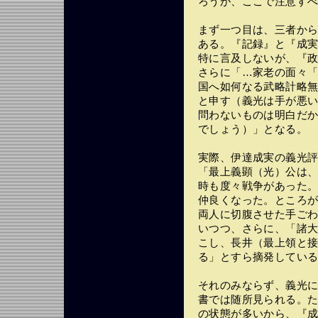
ろうが、ここで注意す
まず一つ目は、三者か
ある。『記録』と『成
特に言及しないが、『
さらに「…家老の面々
国へ如何なる武略計略
と申す（義光は手が悪
問わないものは明白だ
でしょう）」となる。
実際、伊達成実の義光
「最上義顕（光）公は
時も度々戦争があった
仲良くなった。ところ
両人に切腹させた手ご
いつつ、さらに、「諸
こし、長井（最上領と
る」とすら摘発してい
それのみならず、義光
書では随所見られる。
の状態が多いから、『