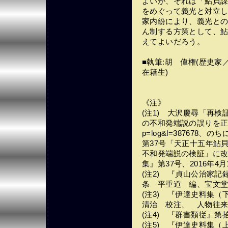
よいが、それは「鮎貝
をめぐって義光と対立
家内紛により、義光と
ん制する方策として、
えてよいだろう。
■執筆:胡 偉権(歴史
在籍生)
《注》
(注1) 大沢慶尋「再
の不和発端説の誤りを正す～」htt
p=log&l=38767
第37号「天正十五年鮎
不和発端説の検証」に
集』第37号、2016年4月
(注2) 『貞山公治家
条 平重道 編、宝文
(注3) 『伊達史料集（
清治 校注、 人物往
(注4) 『群書類従』
(注5) 『伊達史料集（