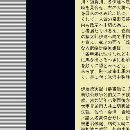
川・須賀川、各伊達へ
時を見合せ、右の大将
を日来のぞみ給ふ処に
くして、人質の泉田安
尚も政宗へ手切の為に
し者居たりけるを、義
の藤太郎伊達へ向て手
と宣ふ。家老の面々「
なる武略計略無嫌疑、
「各申処は理りなれど
に馬を出さるべきに相
を頻りに望と云へども
来らず、剰へ政宗出馬
り。是に付て米沢中弥
伊達成実記（群書類従.
義顕公政宗公伯父ニテ
候。然共近年ハ別而御
大臣兄弟両人共ニ切腹
矢強、佐竹・会津・岩
ノ諸大名衆仰合サレ、
被思召候處、結句大崎
被相渡ニ候間、此砌米