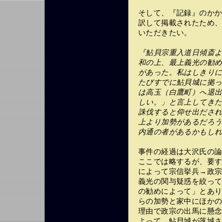
そして、『記録』のか
訳して掲載されたため
いただきたい。
『鮎貝宗重入道日傾斎
和の上、最上義光の勧
があった。私はしきり
たびすでに鮎貝城に拠
は高玉（白鷹町）へ退
しい。」と言上してき
誅伐すると仰せ出ださ
上より加勢があるだろ
内通の者があるかもし
事件の経過は大沢氏の
ここでは略するが、要
によって宗信挙兵→政
義光の関与疑惑を絞っ
の勧めによって」とあ
らの加勢と家中にほか
理由で政宗の出馬に懸
よって、鮎貝城が落城