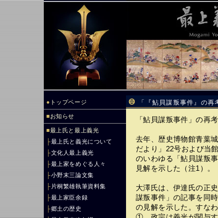
●
トップページ
「『鮎貝謀叛事件』の再
■
お知らせ
「鮎貝謀叛事件」の再
■
最上氏と最上義光
去年、歴史博物館青葉
├
最上氏と義光について
だより」22号および当
├
文化人最上義光
のいわゆる「鮎貝謀叛
├
最上家をめぐる人々
見解を示した（注1）。
├
小野末三論文集
├
片桐繁雄執筆資料集
大澤氏は、伊達氏の正
謀叛事件」の記事を同
├
最上家臣余録
の見解を示した。すな
├
郷土の歴史
①、政宗は義光が関与