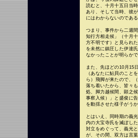
読むと、十月十五日当
あり、そして当時、彼
にはわからないのであ
つまり、事件から二週
知行方相走候」（十月
方不明です）と見られ
を未然に鎮圧した伊達
なかったことが明らか
また、先ほどの10月1
（あなたに鮎貝のこと
ら）飛脚が来たので、
落ち着いたから、皆々
処、脚力越候間、顕之
事察入候）」と盛俊に
を動揺させた様子がう
とはいえ、同時期の義光
内の大宝寺氏を滅ぼし
対立をめぐって、義光
が、その間、双方は言