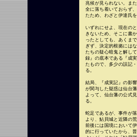
兆候が見られない。ま
全に落ち着いておらず
たため、わざと伊達氏
いずれにせよ、現在の
きないため、そこに書
ったとしても、あくま
ぎず、決定的根拠には
たちの疑心暗鬼と解し
録』の底本である『成
たもので、多少の誤記
る。
結局、『成実記』の影
が関与した疑惑は仙台
よって、仙台藩の公式
る。
蛇足であるが、事件が
より、鮎貝城と近隣の
前後には国境において
的に行っていたから、