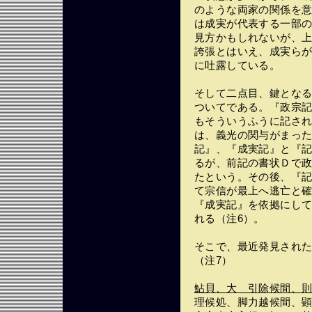
のような両家の関係を
は成実が代表する一部
見方かもしれないが、
誇張とはいえ、成実ら
に吐露している。
そして二点目、鍵とな
ついてである。『政宗
もそういうふうに記さ
は、義光の関与がまっ
記』、『成実記』と『
るが、前記の書状Ｄで
たという。その後、『
て宗信が最上へ逃亡と
『成実記』を依拠にし
れる（注6）。
そこで、最近発見され
（注7）
鮎貝、大ゟ引除候間、
理候処、脚力越候間、