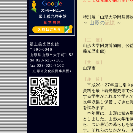
として履修生が展示制作
特別展「山形大学附属博
～
山形の
記憶
～
【主 催】
最上義光歴史館
山形大学附属博物館、公益
〒990-0046
義光歴史館)
山形県山形市大手町1-53
tel 023-625-7101
【共 催】
fax 023-625-7102
山形市
（
山形市文化振興事業団
）
【趣 旨】
平成26・27年度に引き
資料を最上義光歴史館で
する学生がこれまで学ん
長年収集し保管してきた
を試みます。
本年度は、山形に積み重
としました。山形大学附
ら、つい最近の暮らしを
す。それらのなかから、