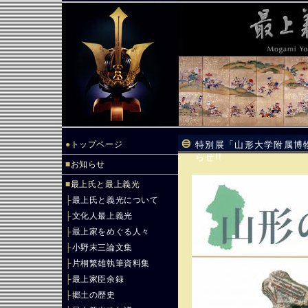
●
トップページ
特別展「山形大学附属博
らせ!!
■
お知らせ
■
最上氏と最上義光
├
最上氏と義光について
├
文化人最上義光
├
最上家をめぐる人々
├
小野末三論文集
├
片桐繁雄執筆資料集
├
最上家臣余録
├
郷土の歴史