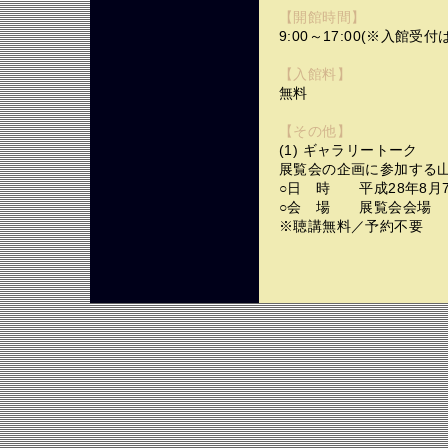
【開館時間】
9:00～17:00(※入館受付は
【入館料】
無料
【その他】
(1) ギャラリートーク
展覧会の企画に参加する
○日 時 平成28年8月7日
○会 場 展覧会会場
※聴講無料／予約不要