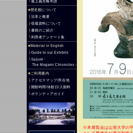
└
最上義光略年譜
■
歴史館について
├
沿革と概要
├
収蔵資料について
├
書籍のご紹介
└
利用者アンケート集
■
Material in English
├
Guide to our Exhibits
└
Saijoki -
The Mogami Chronicles -
■
ご利用案内
├
アクセスマップ/所在地
├
開館時間/休館日/入館料
└
ボランティアガイド
※本展覧会は山形大学の平