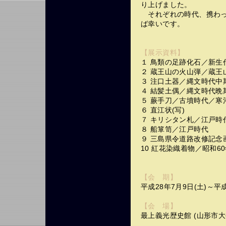
り上げました。
それぞれの時代、携わっ
ば幸いです。
【展示資料】
１ 鳥類の足跡化石／新生
２ 蔵王山の火山弾／蔵王
３ 注口土器／縄文時代中
４ 結髪土偶／縄文時代晩
５ 蕨手刀／古墳時代／寒
６ 直江状(写)
７ キリシタン札／江戸時
８ 船箪笥／江戸時代
９ 三島県令道路改修記念画帖
10 紅花染織着物／昭和60年
【会 期】
平成28年7月9日(土)～平
【会 場】
最上義光歴史館 (山形市大