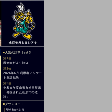
■
人気の記事 Best 3
第1位
義光会だより№３
第2位
2026年6月 利用者アンケー
ト集計結果
第3位
令和８年度山形市巡回展示
「発掘された山形市の遺
跡」
■
ダウンロード
├
歴史館だより