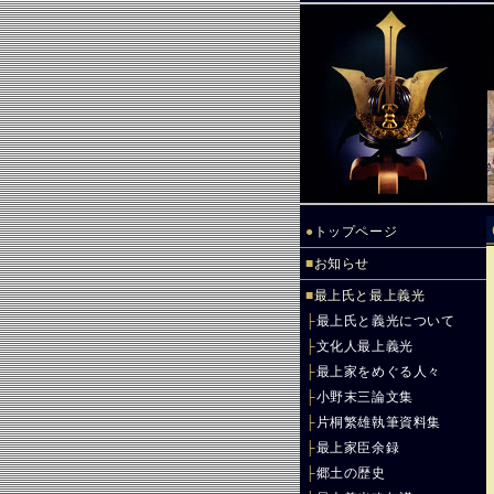
●
トップページ
■
お知らせ
■
最上氏と最上義光
├
最上氏と義光について
├
文化人最上義光
├
最上家をめぐる人々
├
小野末三論文集
├
片桐繁雄執筆資料集
├
最上家臣余録
├
郷土の歴史