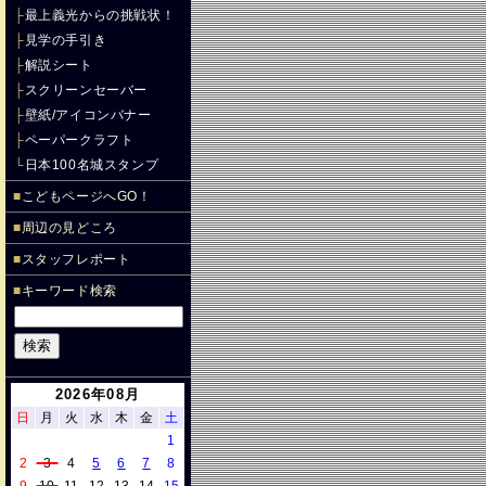
├
最上義光からの挑戦状！
├
見学の手引き
├
解説シート
├
スクリーンセーバー
├
壁紙/アイコンバナー
├
ペーパークラフト
└
日本100名城スタンプ
■
こどもページへGO！
■
周辺の見どころ
■
スタッフレポート
■
キーワード検索
2026年08月
日
月
火
水
木
金
土
1
2
3
4
5
6
7
8