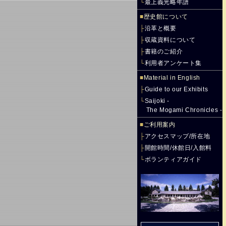
└
最上義光略年譜
■
歴史館について
├
沿革と概要
├
収蔵資料について
├
書籍のご紹介
└
利用者アンケート集
■
Material in English
├
Guide to our Exhibits
└
Saijoki -
The Mogami Chronicles -
■
ご利用案内
├
アクセスマップ/所在地
├
開館時間/休館日/入館料
└
ボランティアガイド