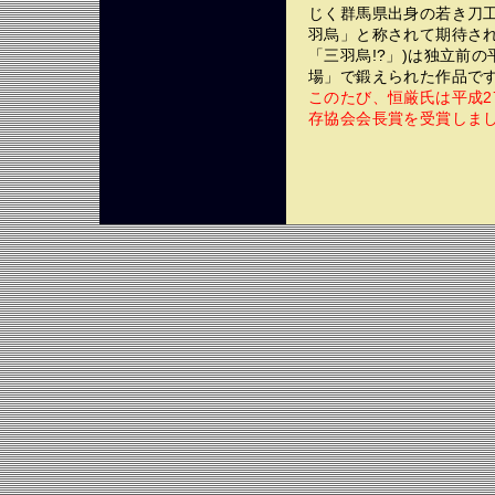
じく群馬県出身の若き刀
羽烏」と称されて期待され
「三羽烏!?」)は独立前
場」で鍛えられた作品で
このたび、恒厳氏は平成2
存協会会長賞を受賞しま