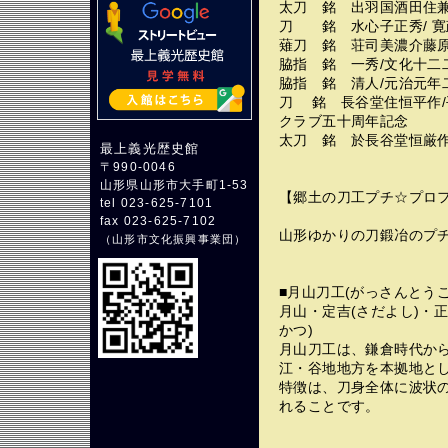
太刀 銘 出羽国酒田住兼
刀 銘 水心子正秀/ 寛
薙刀 銘 荘司美濃介藤原直
脇指 銘 一秀/文化十二
脇指 銘 清人/元治元年
刀 銘 長谷堂住恒平作/
クラブ五十周年記念
太刀 銘 於長谷堂恒厳作
最上義光歴史館
〒990-0046
山形県山形市大手町1-53
【郷土の刀工プチ☆プロ
tel 023-625-7101
fax 023-625-7102
山形ゆかりの刀鍛冶のプチ
（
山形市文化振興事業団
）
■月山刀工(がっさんとうこ
月山・定吉(さだよし)・正
かつ)
月山刀工は、鎌倉時代か
江・谷地地方を本拠地と
特徴は、刀身全体に波状の
れることです。