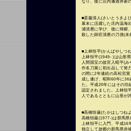
なり、後に庄内藩酒井家
■斎藤清人(さいとうきよひと
幕末に活躍した庄内温海
浦清麿に学び、後に帰郷
殺した師匠清麿の刀債(未
■上林恒平(かんばやしつねひ
上林恒平(1949- )は山
人間国宝の故宮入昭平(み
作名刀展に初出品して努力
の間に2年連続の高松宮賞
成し遂げ、昭和60年に3
た。平成20年にはその功
認定されました。上林恒
人であるとともに山形が
■高橋恒厳(たかはしつねよし
高橋恒厳(1977-)は群
上林恒平に入門、平成16
独立して故郷の群馬県赤