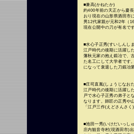
■兼高(かねたか)
約400年前の天正から慶
おり現在の山形県酒田市
男12代家親が元和2年（
現在公開中の刀が有名で
■水心子正秀(すいしんしまさ
江戸時代の後期に活躍し
藩秋元家の抱え鍛冶で、
た名工にして大学者です
になって衰退した刀鍛冶
■庄司直胤(しょうじなおたね／
江戸時代の後期に活躍し
戸で水心子正秀の弟子と
なります。師匠の正秀や山
「江戸三作(えどさんさく
■池田一秀(いけだいっしゅう／
庄内観音寺村(現酒田市)