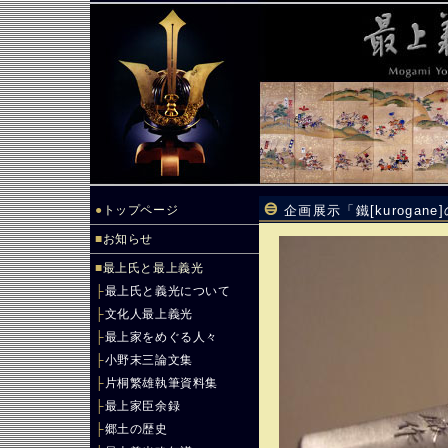
●
トップページ
企画展示「鐵[kurogan
■
お知らせ
■
最上氏と最上義光
├
最上氏と義光について
├
文化人最上義光
├
最上家をめぐる人々
├
小野末三論文集
├
片桐繁雄執筆資料集
├
最上家臣余録
├
郷土の歴史