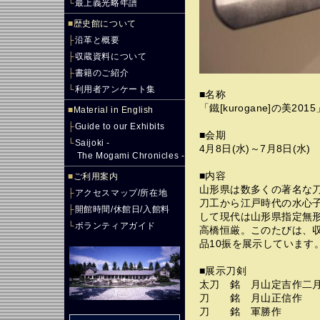
└
最上義光略年譜
■
歴史館について
├
沿革と概要
├
収蔵資料について
├
書籍のご紹介
└
利用者アンケート集
■名称
「鐵[kurogane]の美
■
Material in English
├
Guide to our Exhibits
■会期
└
Saijoki -
4月8日(水)～7月8日(水)
The Mogami Chronicles -
■内容
■
ご利用案内
山形県は数多くの著名な
├
アクセスマップ/所在地
刀工から江戸時代の水心
├
開館時間/休館日/入館料
して現代は山形県指定無
└
ボランティアガイド
高橋恒厳。このたびは、
品10振を展示しています
■展示刀剣
太刀 銘 月山定吉作二
刀 銘 月山正信作
刀 銘 軍勝作