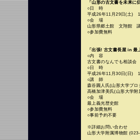
「山形の古文書を未来に伝承
○日 時
平成26年11月29日(土) 
○会 場
山形県郷土館 文翔館 
○参加費無料
「出張! 古文書長屋 in 
○内 容
古文書のなんでも相談会
○日 時
平成26年11月30日(日) 
○講 師
森谷圓人氏(山形大学プロ
高橋加津美氏(山形大学附
○会 場
最上義光歴史館
○参加費無料
○事前予約不要
※詳細お問い合わせ
山形大学附属博物館 (023-6