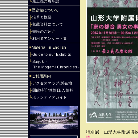
└
最上義光略年譜
■
歴史館について
├
沿革と概要
├
収蔵資料について
├
書籍のご紹介
└
利用者アンケート集
■
Material in English
├
Guide to our Exhibits
└
Saijoki -
The Mogami Chronicles -
■
ご利用案内
├
アクセスマップ/所在地
├
開館時間/休館日/入館料
└
ボランティアガイド
特別展「山形大学附属博
情～