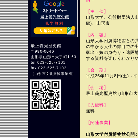
【主 催】
山形大学、公益財団法人山
館)、山形市
【内 容】
山形大学附属博物館との
最上義光歴史館
の中から人生の節目での
〒990-0046
家出・娘の身売り・遠隔地
山形県山形市大手町1-53
する資料を楽しくわかり
tel 023-625-7101
fax 023-625-7102
【会 期】
（
山形市文化振興事業団
）
平成26年11月8日(土)～
【会 場】
最上義光歴史館 (山形市大
【入館料】
無料
【関連事業】
山形大学付属博物館公開