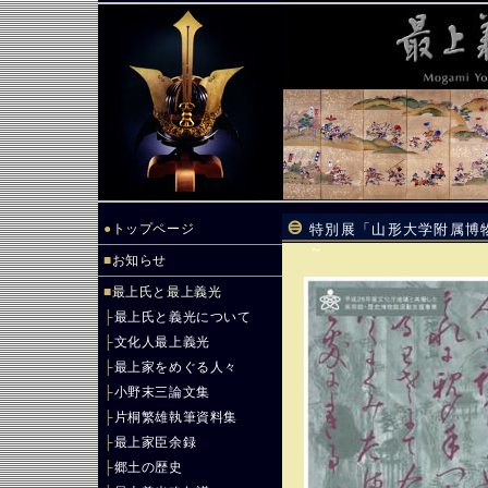
●
トップページ
特別展「山形大学附属博
～
■
お知らせ
■
最上氏と最上義光
├
最上氏と義光について
├
文化人最上義光
├
最上家をめぐる人々
├
小野末三論文集
├
片桐繁雄執筆資料集
├
最上家臣余録
├
郷土の歴史