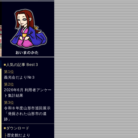
■
人気の記事 Best 3
第1位
義光会だより№３
第2位
2026年6月 利用者アンケー
ト集計結果
第3位
令和８年度山形市巡回展示
「発掘された山形市の遺
跡」
■
ダウンロード
├
歴史館だより