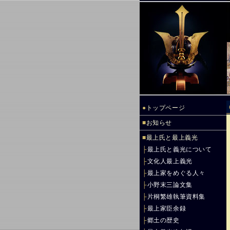
●
トップページ
■
お知らせ
■
最上氏と最上義光
├
最上氏と義光について
├
文化人最上義光
├
最上家をめぐる人々
├
小野末三論文集
├
片桐繁雄執筆資料集
├
最上家臣余録
├
郷土の歴史