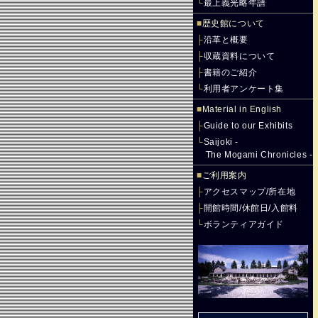
└
最上義光略年譜
■
歴史館について
├
沿革と概要
├
収蔵資料について
├
書籍のご紹介
└
利用者アンケート集
■
Material in English
├
Guide to our Exhibits
└
Saijoki -
The Mogami Chronicles -
■
ご利用案内
├
アクセスマップ/所在地
├
開館時間/休館日/入館料
└
ボランティアガイド