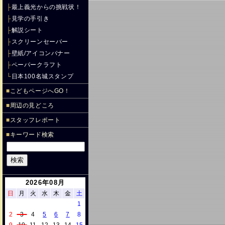
├
最上義光からの挑戦状！
├
見学の手引き
├
解説シート
├
スクリーンセーバー
├
壁紙/アイコンバナー
├
ペーパークラフト
└
日本100名城スタンプ
■
こどもページへGO！
■
周辺の見どころ
■
スタッフレポート
■
キーワード検索
2026年08月
日
月
火
水
木
金
土
1
2
3
4
5
6
7
8