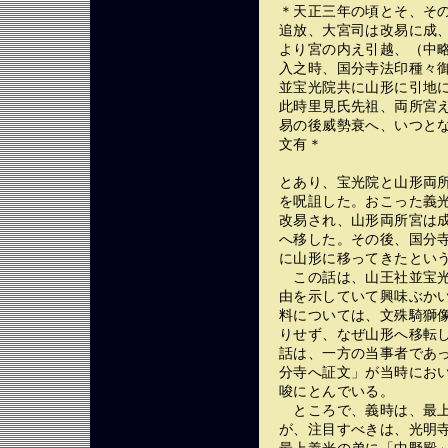
＊天正三年の頃とそ、そ
追放、大宮司は改易に成
より宮の内え引越、（中
入之時、国分寺法印種々
並宝光院共に山形に引地
此時里見氏先祖、両所宮
易の後威勢衰へ、いつと
文有＊
とあり、宝光院と山形両
を呪詛した。おこった義
改易され、山形両所宮は
へ移した。その後、国分
に山形に移ってきたとい
この話は、山王社並宝光
由を示していて興味ぶか
料については、文殊騎獅
りせず、なぜ山形へ移転
話は、一方の当事者であ
分寺へ証文」が当時にお
唆にとんでいる。
ところで、義時は、最上
が、注目すべきは、光明