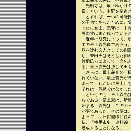
最上義光の弟に「中野殿
光明寺は、最上ゆかりの
殿」という、中野を拠点
とすれば、一つの可能性
の子供であったために、
ったにせよ、義守は「中
可能性はまだ残っている
近年の研究によって、明
ての最上義光像であろう
歌を詠む文人としての側
し、誉田氏はそうした側
片桐氏らによって、文化
る。最上義光は決して田
さらに、最上義光の「目
れていない。最上義光が
よって、しだいに最上川
それは、偶然ではなかっ
というのも、最上義光は
らである。最上家は、斯
始まる。義光は、この羽
が夢であった。その夢は
よって、羽州探題職に任
状、『横手市史 史料編
達成することになる。