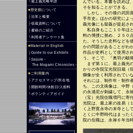
└
最上義光略年譜
んでいる。本書を読めば
そを知ることができる。
■
歴史館について
しかし、その後の武田喜
├
沿革と概要
手市史』ほかの研究によ
├
収蔵資料について
義光像にも疑義が提起さ
私自身もここ１０年ほど
├
書籍のご紹介
料の博捜に努め、２５０
└
利用者アンケート集
た。そうした史料などを
■
Material in English
かの問題があることがわ
作品が史料として使用さ
├
Guide to our Exhibits
う。そこで、『奥羽の驍
└
Saijoki -
まず第１に、最上義光の
The Mogami Chronicles -
かりの寺院宝光院旧蔵（
■
ご利用案内
獅像が全く利用されてい
├
アクセスマップ/所在地
それには、制作年・制作
ち、この文殊像は、中野
├
開館時間/休館日/入館料
の永浦尼が刺繍して、永
└
ボランティアガイド
（宝）光院住職増円に寄
光院は、最上家の改易（
く上野寛永寺の末寺とし
とくに中野時代はまった
院の住職は、永禄６年当