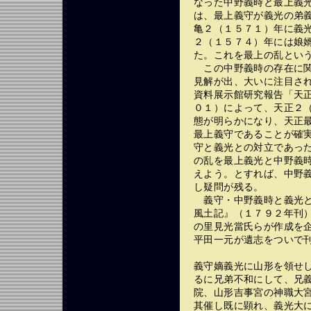
なった中野義時と最上義
は、最上義守が義光の弟
亀２（１５７１）年に義
２（１５７４）年には娘
た。これを最上の乱とい
この中野義時の存在に関
見解が出、大いに注目さ
資料展示館研究報告「天正
０１）によって、天正２
態が明らかになり、天正
最上義守であることが確
守と義光との対立であっ
の乱を最上義光と中野義
えよう。とすれば、中野
し疑問が残る。
義守・中野義時と義光と
風土記』（１７９２年刊
の里見光當氏らが作成を
平田一元が遺志をついで
義守嫡義光に山形を領せ
るに兄弟不和にして、兄
院、山形吉事宮の神職大
其催し既に顕れ、義光大