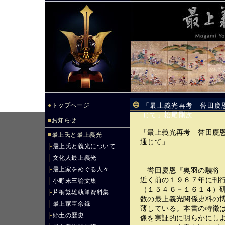
●
トップページ
「最上義光再考 誉田慶
じて」松尾剛次
■
お知らせ
「最上義光再考 誉田慶
■
最上氏と最上義光
通じて」
├
最上氏と義光について
├
文化人最上義光
├
最上家をめぐる人々
誉田慶恩『奥羽の驍将 
近く前の１９６７年に刊
├
小野末三論文集
（１５４６－１６１４）
├
片桐繁雄執筆資料集
数の最上義光関係史料の
├
最上家臣余録
薄している。本書の特徴
├
郷土の歴史
像を実証的に明らかにし