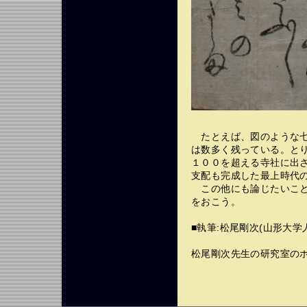
たとえば、図のような七
は数多く残っている。と
１００を超える寺社に出
支配も完成した最上時代
この他にも論じたいこと
をおこう。
■執筆:松尾剛次(山形大
松尾剛次先生の研究室の