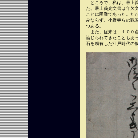
ところで、私は、最上義
た。最上義光文書は年欠
ことは困難であった。だ
みならず、小野寺らの戦
つある。
また、従来は、１００点
論じられてきたこともあ
石を領有した江戸時代の