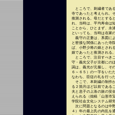
ところで、刺繍者である
寺であったと考えられ、
推測される。母だとする
れ、当時は、平均寿命は
ことから、ひとまず、永
といっても、当時は在家
義守の正妻は、系図によ
と密接な関係にあった寺
ば、小野少将の娘とされ
娘であったと推測される
ところで、注目すべきこ
守・義光父子が京都にの
謁は、義光が元服し、その
６～６５）の一字をいた
なわち、臣従の礼を行っ
そこで、本刺繍の制作が
る２箇月ほど以前である
夫と息子の上洛の旅の安
えられる（拙稿「山形市
学院社会文化システム研究
次に問題となるのは中野
４）年の最上氏の内乱を