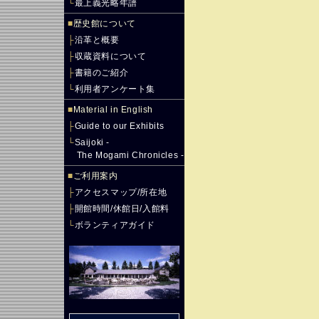
└
最上義光略年譜
■
歴史館について
├
沿革と概要
├
収蔵資料について
├
書籍のご紹介
└
利用者アンケート集
■
Material in English
├
Guide to our Exhibits
└
Saijoki -
The Mogami Chronicles -
■
ご利用案内
├
アクセスマップ/所在地
├
開館時間/休館日/入館料
└
ボランティアガイド