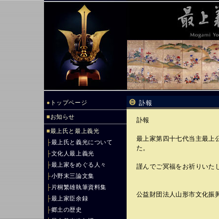
●
トップページ
訃報
■
お知らせ
訃報
■
最上氏と最上義光
最上家第四十七代当主最上公
├
最上氏と義光について
た。
├
文化人最上義光
├
最上家をめぐる人々
謹んでご冥福をお祈りいた
├
小野末三論文集
├
片桐繁雄執筆資料集
公益財団法人山形市文化振
├
最上家臣余録
├
郷土の歴史