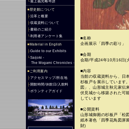
└
最上義光略年譜
■
歴史館について
├
沿革と概要
├
収蔵資料について
├
書籍のご紹介
└
利用者アンケート集
■名称
企画展示「四季の彩り」
■
Material in English
├
Guide to our Exhibits
■会期
└
Saijoki -
会期/平成24年10月16日(
The Mogami Chronicles -
■内容
■
ご利用案内
当館の収蔵資料から、日
├
アクセスマップ/所在地
杉板戸を展示しています
├
開館時間/休館日/入館料
図」、山形城主秋元家伝
└
ボランティアガイド
伏見城から移築された可
しています
■公開資料
山形城御殿の杉板戸「松
紙本著色「四季花鳥図屏風
財)