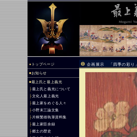
●
トップページ
企画展示 「四季の彩り
■
お知らせ
■
最上氏と最上義光
├
最上氏と義光について
├
文化人最上義光
├
最上家をめぐる人々
├
小野末三論文集
├
片桐繁雄執筆資料集
├
最上家臣余録
├
郷土の歴史