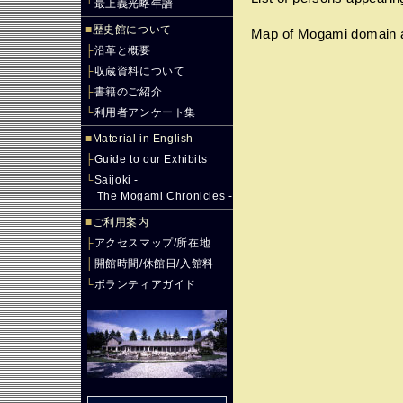
└
最上義光略年譜
■
歴史館について
Map of Mogami domain a
├
沿革と概要
├
収蔵資料について
├
書籍のご紹介
└
利用者アンケート集
■
Material in English
├
Guide to our Exhibits
└
Saijoki -
The Mogami Chronicles -
■
ご利用案内
├
アクセスマップ/所在地
├
開館時間/休館日/入館料
└
ボランティアガイド