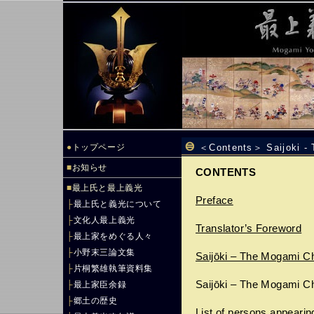
●
トップページ
＜Contents＞ Saijoki - 
■
お知らせ
CONTENTS
■
最上氏と最上義光
Preface
├
最上氏と義光について
├
文化人最上義光
Translator’s Foreword
├
最上家をめぐる人々
├
小野末三論文集
Saijōki – The Mogami Ch
├
片桐繁雄執筆資料集
Saijōki – The Mogami Ch
├
最上家臣余録
├
郷土の歴史
List of persons appearing