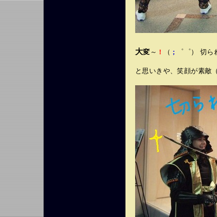
大
変
～
（
゜゜） 切ら
！
；
と思いきや、笑顔が素敵