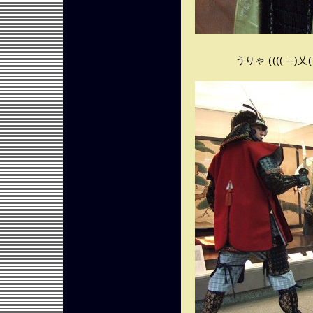
うりゃ (((( --)乂(--