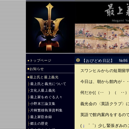
●
トップページ
【おびどめ日記】 №8
■
お知らせ
スワンヒルからの短期留
■
最上氏と最上義光
今日は、朝から館内が・
├
最上氏と義光について
├
文化人最上義光
何だか((（‥ ）（ ‥）
├
最上家をめぐる人々
├
小野末三論文集
義光会の〈英語クラブ〉
├
片桐繁雄執筆資料集
英語で館内案内をするの
├
最上家臣余録
├
郷土の歴史
(
゜゜）少し緊張ぎみの
；