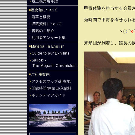
└
最上義光略年譜
甲冑体験を担当する会員
■
歴史館について
├
沿革と概要
短時間で甲冑を着せられ
├
収蔵資料について
├
書籍のご紹介
ヽ(
^
；
o
└
利用者アンケート集
来形団が到着し、館長の
■
Material in English
├
Guide to our Exhibits
└
Saijoki -
The Mogami Chronicles -
■
ご利用案内
├
アクセスマップ/所在地
├
開館時間/休館日/入館料
└
ボランティアガイド