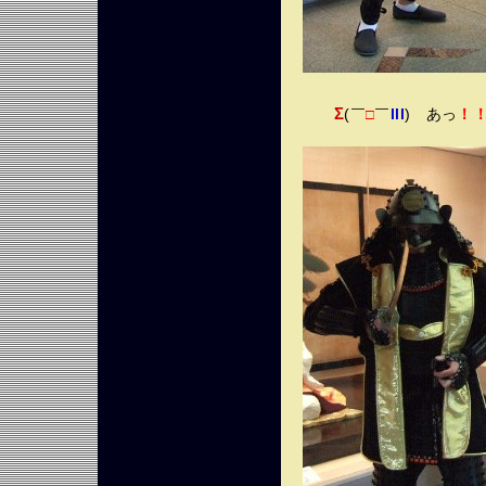
Σ
(￣
￣
lll
) あっ
！
□