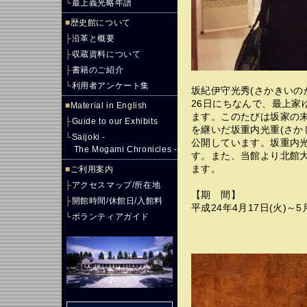
└
最上義光略年譜
■
歴史館について
├
沿革と概要
├
収蔵資料について
├
書籍のご紹介
└
利用者アンケート集
坂紀伊守光秀(さかきいのか
26日にちなんで、最上家
■
Material in English
ます。このたびは坂家の
├
Guide to our Exhibits
を継いだ坂重内光重(さか
└
Saijoki -
公開しています。坂重内
The Mogami Chronicles -
す。また、当館より北館
ます。
■
ご利用案内
├
アクセスマップ/所在地
【期 間】
├
開館時間/休館日/入館料
平成24年4月17日(火)～5
└
ボランティアガイド