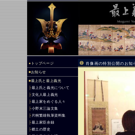
●
トップページ
肖像画の特別公開のお
■
お知らせ
■
最上氏と最上義光
├
最上氏と義光について
├
文化人最上義光
├
最上家をめぐる人々
├
小野末三論文集
├
片桐繁雄執筆資料集
├
最上家臣余録
├
郷土の歴史