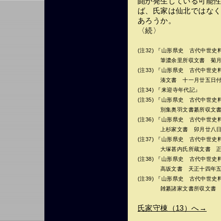
闘が発生している可能
ば、氏家は仙北ではな
あろうか。
〈続〉
(注32) 『山形県史 古代中世史
筆濃余里所収文書 菊月二
(注33) 『山形県史 古代中世史
湊文書 十一月廿五日付氏
(注34) 『来迎寺年代記』
(注35) 『山形県史 古代中世史
別集奥羽文書纂所収文書 
(注36) 『山形県史 古代中世史
上杉家文書 卯月廿八日付
(注37) 『山形県史 古代中世史
大塚甚内氏所蔵文書 正月
(注38) 『山形県史 古代中世史
高坂文書 天正十四年五月
(注39) 『山形県史 古代中世史
雑纂諸家文書所収文書 十
氏家守棟（13）へ→