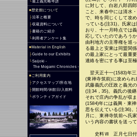
└
最上義光略年譜
に対して、白岩八郎四
■
歴史館について
こと、来春中には清水
├
沿革と概要
で、時を同じくして攻
っている(注31)。氏家
├
収蔵資料について
おり、十一月時点では
├
書籍のご紹介
応していたのであろう
└
利用者アンケート集
由利地方の主導権を巡
■
Material in English
る最上と安東は同盟関
├
Guide to our Exhibits
の最上家にとって最重
連絡を密にする事は至
└
Saijoki -
The Mogami Chronicles -
翌天正十一(1583)
■
ご利用案内
(東禅寺筑前)に攻めら
├
アクセスマップ/所在地
武藤義氏の圧政と義光
├
開館時間/休館日/入館料
(注34，35)。義氏の
└
ボランティアガイド
それで庄内の争乱が収
(1584)年には義興・
思を伝えている(注36)。
月に、東禅寺筑前へ氏
いう内容の書状を送っ
史料Ⅶ 正月七日付最上