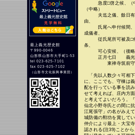
急度□啓之候、（中略
（中略）
夫迄之儀、餘日有間
由、
氏尾へ申付候間、少
成儀者、
従氏尾所可被及□候
最上義光歴史館
条、
〒990-0046
可心安候、（後略
山形県山形市大手町1-53
正月七日 義光(鼎
tel 023-625-7101
東禅寺筑前守
fax 023-625-7102
（
山形市文化振興事業団
）
「先以人数少々可相下
に、ここでも、守棟は
配を行っている事を読
せて考えれば、庄内方
と考えてよいだろう。
仙北小野寺氏との間に
江尾張守」の名がみえ
城防備の勲功を賞してい
仲介により最上・大宝
認される(注39)こと