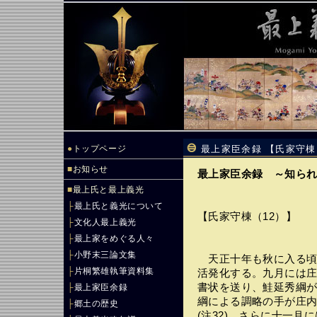
●
トップページ
最上家臣余録 【氏家守棟
■
お知らせ
最上家臣余録 ～知ら
■
最上氏と最上義光
├
最上氏と義光について
【氏家守棟（12）】
├
文化人最上義光
├
最上家をめぐる人々
├
小野末三論文集
天正十年も秋に入る頃
├
片桐繁雄執筆資料集
活発化する。九月には
書状を送り、鮭延秀綱
├
最上家臣余録
綱による調略の手が庄
├
郷土の歴史
(注32)。さらに十一