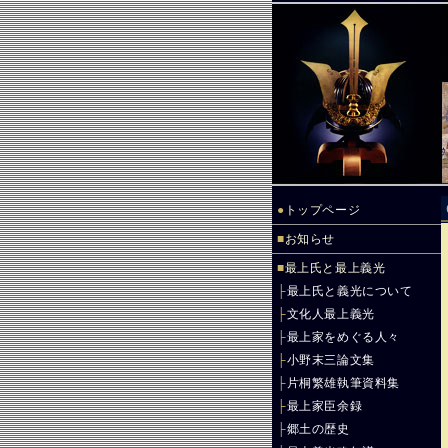
●
トップページ
■
お知らせ
■
最上氏と最上義光
├
最上氏と義光について
├
文化人最上義光
├
最上家をめぐる人々
├
小野末三論文集
├
片桐繁雄執筆資料集
├
最上家臣余録
├
郷土の歴史