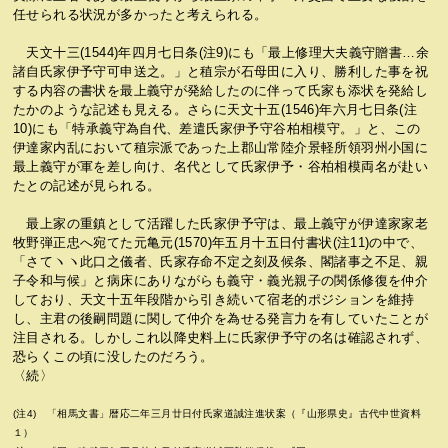
任せられる状況が多かったと考えられる。
天文十三(1544)年四月七日条(注9)にも「最上修理大夫義守贈書…余
諸自氏家伊予守可申送之。」と稙宗が石母田に入り、勝利した事を祝
する内容の書状を最上義守が発給したのに伴って氏家も添状を発給し
たかのような記述も見える。さらに天文十五(1546)年六月七日条(注
10)にも「特承義守為自代、差遣氏家伊予守谷柏相模守。」と、この
伊達家内乱において稙宗派であった上郡山常陸介景軽所領羽州小国に
最上義守が軍を差し向け、名代として氏家伊予・谷柏相模両名が赴い
たとの記述が見られる。
最上家の重鎮として活躍した氏家伊予守は、最上義守が伊達家家老
牧野弾正忠へ宛てた元亀元(1570)年五月十五日付書状(注11)の中で、
「さてヽヽ此口之儀者、氏家存命不定之刻及候条、閣諸事之不足、親
子令和与候」と病床にありながらも義守・義光親子の関係修復を仲介
しており、天文十五年段階から引き続いて宿老的ポジションを維持
し、主君の後嗣問題に関して仲介を為せる発言力を有していたことが
注目される。しかしこれ以降史料上に氏家伊予守の名は確認されず、
恐らくこの頃に没したのだろう。
〈続〉
(注4) 「相馬文書」暦応二年三月廿日付氏家道誠注進状案（『山形県史』古代中世資料
１）