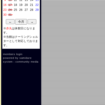
9
10
11
12
13
14
15
16
17
18
19
20
21
22
23
24
25
26
27
28
29
30
31
※
赤丸
は休館日になりま
す。
※当館はクーリングシェル
ターとして対応しておりま
す。
members login
powered by
samidare
system：community media