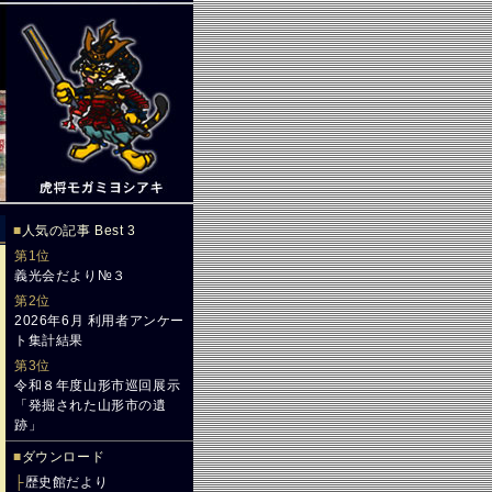
■
人気の記事 Best 3
第1位
義光会だより№３
第2位
2026年6月 利用者アンケー
ト集計結果
第3位
令和８年度山形市巡回展示
「発掘された山形市の遺
跡」
■
ダウンロード
├
歴史館だより