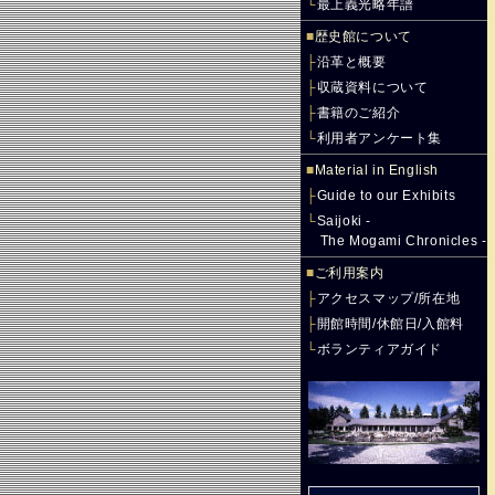
└
最上義光略年譜
■
歴史館について
├
沿革と概要
├
収蔵資料について
├
書籍のご紹介
└
利用者アンケート集
■
Material in English
├
Guide to our Exhibits
└
Saijoki -
The Mogami Chronicles -
■
ご利用案内
├
アクセスマップ/所在地
├
開館時間/休館日/入館料
└
ボランティアガイド