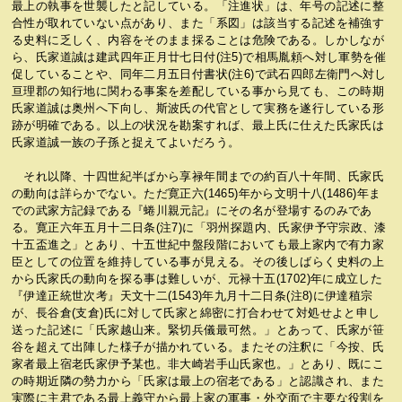
最上の執事を世襲したと記している。「注進状」は、年号の記述に整
合性が取れていない点があり、また「系図」は該当する記述を補強す
る史料に乏しく、内容をそのまま採ることは危険である。しかしなが
ら、氏家道誠は建武四年正月廿七日付(注5)で相馬胤頼へ対し軍勢を催
促していることや、同年二月五日付書状(注6)で武石四郎左衛門へ対し
亘理郡の知行地に関わる事案を差配している事から見ても、この時期
氏家道誠は奥州へ下向し、斯波氏の代官として実務を遂行している形
跡が明確である。以上の状況を勘案すれば、最上氏に仕えた氏家氏は
氏家道誠一族の子孫と捉えてよいだろう。
それ以降、十四世紀半ばから享禄年間までの約百八十年間、氏家氏
の動向は詳らかでない。ただ寛正六(1465)年から文明十八(1486)年ま
での武家方記録である『蜷川親元記』にその名が登場するのみであ
る。寛正六年五月十二日条(注7)に「羽州探題内、氏家伊予守宗政、漆
十五盃進之」とあり、十五世紀中盤段階においても最上家内で有力家
臣としての位置を維持している事が見える。その後しばらく史料の上
から氏家氏の動向を探る事は難しいが、元禄十五(1702)年に成立した
『伊達正統世次考』天文十二(1543)年九月十二日条(注8)に伊達稙宗
が、長谷倉(支倉)氏に対して氏家と綿密に打合わせて対処せよと申し
送った記述に「氏家越山来。緊切兵儀最可然。」とあって、氏家が笹
谷を超えて出陣した様子が描かれている。またその注釈に「今按、氏
家者最上宿老氏家伊予某也。非大崎岩手山氏家也。」とあり、既にこ
の時期近隣の勢力から「氏家は最上の宿老である」と認識され、また
実際に主君である最上義守から最上家の軍事・外交面で主要な役割を