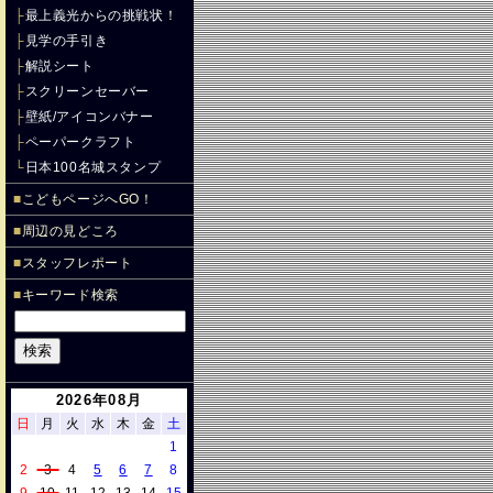
├
最上義光からの挑戦状！
├
見学の手引き
├
解説シート
├
スクリーンセーバー
├
壁紙/アイコンバナー
├
ペーパークラフト
└
日本100名城スタンプ
■
こどもページへGO！
■
周辺の見どころ
■
スタッフレポート
■
キーワード検索
2026年08月
日
月
火
水
木
金
土
1
2
3
4
5
6
7
8