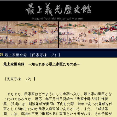
最上家臣余録 【氏家守棟 （2）】
最上家臣余録 ～知られざる最上家臣たちの姿～
【氏家守棟 （2）】
そもそも、氏家家はどのようにして出羽へ入り、最上家の重臣とな
ったのであろうか。暦応二年三月廿日発給の「氏家十郎入道注進状
案」(注4)には、斯波兼頼が奥羽に下向した際、若年であった兼頼を代
官として補佐したのが氏家入道道誠であるという。また、「成沢系
図」には、道誠の三男で重邦の弟に重直という者がおり、その子孫が