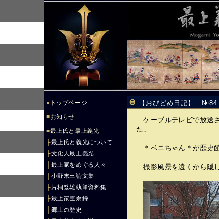
●
トップページ
【おびどめ日記】 №8
■
お知らせ
ケーブルテレビで放送さ
た。
■
最上氏と最上義光
├
最上氏と義光について
＊ベニちゃん＊が歴史館
├
文化人最上義光
├
最上家をめぐる人々
撮影風景を遠くから隠し
├
小野末三論文集
├
片桐繁雄執筆資料集
├
最上家臣余録
├
郷土の歴史