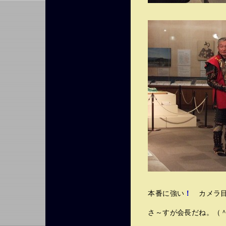
本番に強い
！
カメラ目
さ～すが会長だね。（