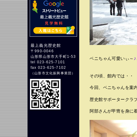
最上義光歴史館
〒990-0046
山形県山形市大手町1-53
♪
ベニちゃん可愛いぃ～
tel 023-625-7101
fax 023-625-7102
（
山形市文化振興事業団
）
その頃、館内では・・
今回、ベニちゃんを案
歴史館サポータークラ
阿部さんが甲冑を身に着