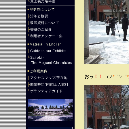
└
最上義光略年譜
■
歴史館について
├
沿革と概要
├
収蔵資料について
├
書籍のご紹介
└
利用者アンケート集
■
Material in English
├
Guide to our Exhibits
└
Saijoki -
The Mogami Chronicles -
■
ご利用案内
お
！！
っ
(ノ
*
゜▽゜
*
├
アクセスマップ/所在地
├
開館時間/休館日/入館料
└
ボランティアガイド