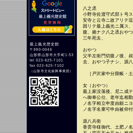
八之丞
小野寺佐渡守式部ト号
安寺と云寺ニ故アリテ
因リテ最上義光ニ属ス
腹、拠ナク八之丞おや
三年死去、
最上義光歴史館
おやつ
〒990-0046
山形県山形市大手町1-53
父半左衛門切腹ノ後、
tel 023-625-7101
去、おやつ子ナシ、源
fax 023-625-7102
（
山形市文化振興事業団
）
［戸沢家中分限帳・土
女（おやつ）
最上家没落後、尼ニ成
へ御奉公仕、老年迄相
ノ名字相立申度由願ニ
ノ名字名乗可申由被仰
源八兵衛
香雲寺様御代、土肥ノ