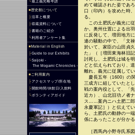
└
最上義光略年譜
めて確認された姿であろ
■
歴史館について
口（印内）を攻めた時
る。
├
沿革と概要
この土肥氏が義光に従
├
収蔵資料について
か。奥州仕置による出
├
書籍のご紹介
に反発して、増田地方
└
利用者アンケート集
連の騒動の中で、「文
■
Material in English
於いて、家臣の山田貞
た」（［増田東海林旧
├
Guide to our Exhibits
討死し、土肥氏は城を明
└
Saijoki -
どと伝えられており、
The Mogami Chronicles -
離れ、義光に従属して
■
ご利用案内
慶長五年（1600）の
├
アクセスマップ/所在地
三成方に組していたと
├
開館時間/休館日/入館料
戦の案内役として、「
近カ）、山北旧功ノ者
└
ボランティアガイド
ス……案内ニハ土肥二
永慶軍記］）と伝えて
ら、土肥氏の動静の一
係にあったことが分か
［西馬内小野寺氏系図