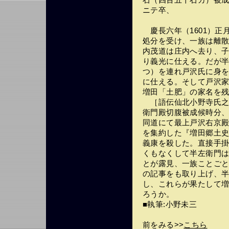
石（四百五十石カ）被
ニテ卒、
慶長六年（1601）正
処分を受け、一族は離
内茂道は庄内へ去り、
り義光に仕える。だが
つ）を連れ戸沢氏に身
に仕える。そして戸沢
増田「土肥」の家名を
［語伝仙北小野寺氏之
衛門殿切腹被成候時分
同道にて最上戸沢右京
を集約した『増田郷土
義康を殺した。直接手
くもなくして半左衛門
とが露見、一族ことご
の記事をも取り上げ、
し、これらが果たして
ろうか。
■執筆:小野未三
前をみる>>
こちら