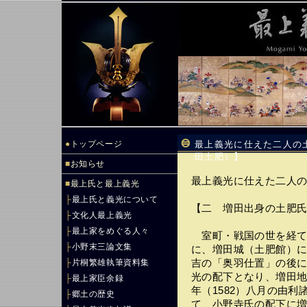
●
トップページ
最上義光に仕えた二人の
田土肥）】
■
お知らせ
最上義光に仕えた二人
■
最上氏と最上義光
├
最上氏と義光について
【二 増田出身の土肥
├
文化人最上義光
├
最上家をめぐる人々
室町・戦国の世を経て
├
小野末三論文集
に、増田城（土肥館）
├
片桐繁雄執筆資料集
吉の「奥羽仕置」の後
光の配下となり、増田
├
最上家臣余録
年（1582）八月の由
├
郷土の歴史
て、小野寺氏の配下に