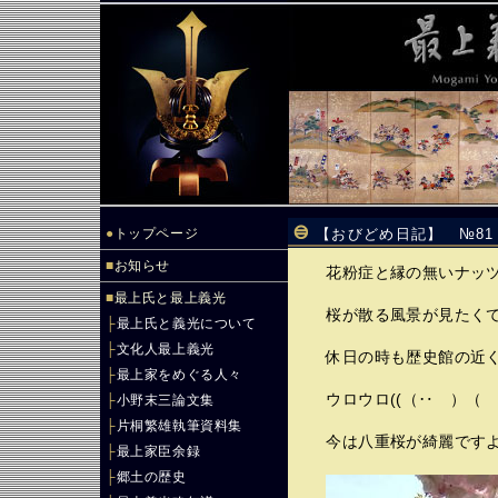
●
トップページ
【おびどめ日記】 №8
■
お知らせ
花粉症と縁の無いナッツ
■
最上氏と最上義光
桜が散る風景が見たく
├
最上氏と義光について
├
文化人最上義光
休日の時も歴史館の近
├
最上家をめぐる人々
ウロウロ((（‥ ）（ 
├
小野末三論文集
├
片桐繁雄執筆資料集
今は八重桜が綺麗ですよ
├
最上家臣余録
├
郷土の歴史