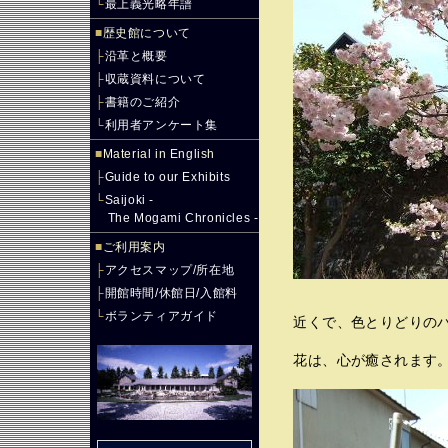
└
最上義光略年譜
■
歴史館について
├
沿革と概要
├
収蔵資料について
├
書籍のご紹介
└
利用者アンケート集
■
Material in English
├
Guide to our Exhibits
└
Saijoki -
The Mogami Chronicles -
■
ご利用案内
├
アクセスマップ/所在地
├
開館時間/休館日/入館料
└
ボランティアガイド
近くで、色とりどりのパ
花は、心が癒されます。