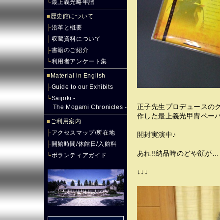
└
最上義光略年譜
■
歴史館について
├
沿革と概要
├
収蔵資料について
├
書籍のご紹介
└
利用者アンケート集
■
Material in English
├
Guide to our Exhibits
└
Saijoki -
正子先生プロデュースの
The Mogami Chronicles -
作した最上義光甲冑ペーパ
■
ご利用案内
├
アクセスマップ/所在地
開封実演中♪
├
開館時間/休館日/入館料
あれ!!納品時のどや顔が…
└
ボランティアガイド
↓↓↓