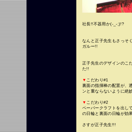
社長!!不器用か(-_-;)!?
なんと正子先生もさっそく
ガルー!!
正子先生のデザインのこ
た!!
▼
こだわり#1
裏面の指揮棒の配置が、
ンと重ならないように絶妙
▼
こだわり#2
ペーパークラフトを出し
の日輪と裏面の日輪が効果
さすが正子先生!!!