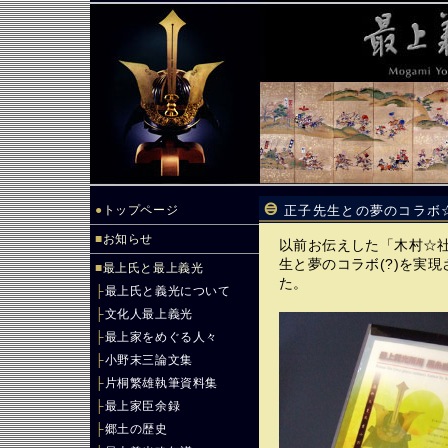
●
トップページ
正子先生との夢のコラボ☆つ
■
お知らせ
以前お伝えした「木村☆
生と夢のコラボ(?)を実
■
最上氏と最上義光
た。
├
最上氏と義光について
├
文化人最上義光
├
最上家をめぐる人々
├
小野末三論文集
├
片桐繁雄執筆資料集
├
最上家臣余録
├
郷土の歴史