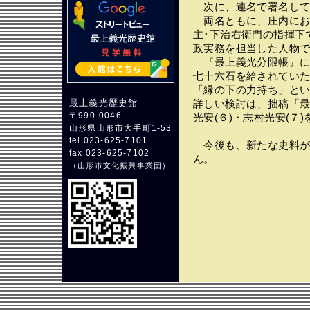
次に、連名で署名して
両名ともに、庄内にお
主･下治右衛門の指揮下
政実務を担当した人物
『最上義光分限帳』に
七十六石を給されてい
「縁の下の力持ち」とい
最上義光歴史館
詳しい検討は、拙稿「
〒990-0046
光安(６)
・
志村光安(７)
山形県山形市大手町1-53
tel 023-625-7101
今後も、新たな史料が
fax 023-625-7102
ん。
（
山形市文化振興事業団
）