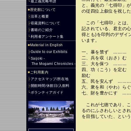
└
最上義光略年譜
と、義光の「七得印」
■
歴史館について
の従四位上叙位を祝し
├
沿革と概要
この「七得印」とは、
├
収蔵資料について
記されている、君主の心
├
書籍のご紹介
得とも)を印判のデザイ
└
利用者アンケート集
います。
■
Material in English
├
Guide to our Exhibits
一、暴を禁ず ………
二、兵を収（おさ）む
└
Saijoki -
三、大を保つ ………
The Mogami Chronicles -
四、功（こう）を定む
■
ご利用案内
励む
├
アクセスマップ/所在地
五、民を安んず ……
├
開館時間/休館日/入館料
六、衆を和（やわ）ら
└
ボランティアガイド
七、財を豊かにす …
これが七徳であり、こ
るのにふさわしいとさ
を目指していた、とい