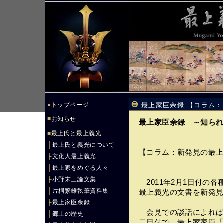
●
トップページ
最上家臣余録 【コラム
■
お知らせ
最上家臣余録 ～知ら
■
最上氏と最上義光
├
最上氏と義光について
【コラム：新発見の最
├
文化人最上義光
├
最上家をめぐる人々
├
小野末三論文集
2011年2月1日付の
├
片桐繁雄執筆資料集
最上義光の文書を新発
├
最上家臣余録
会見での談話によれば、
├
郷土の歴史
二日付で、最上家家臣