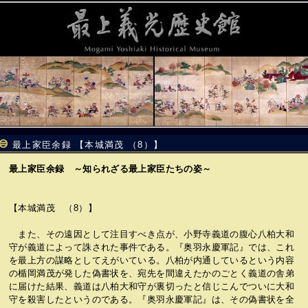
最上家臣余録 【本城満茂 （8）】
最上家臣余録 ～知られざる最上家臣たちの姿～
【本城満茂 （8）】
また、その遠因として注目すべき点が、小野寺義道の腹心八柏大和
守が義道によって誅された事件である。『奥羽永慶軍記』では、これ
を最上方の謀略としてえがいている。八柏が内通しているという内容
の楯岡満茂が発した偽書状を、宛先を間違えたかのごとく義道の舎弟
に届けた結果、義道は八柏大和守が裏切ったと信じこんでついに大和
守を殺害したというのである。『奥羽永慶軍記』は、その偽書状を全