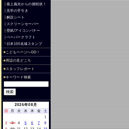
├
最上義光からの挑戦状！
├
見学の手引き
├
解説シート
├
スクリーンセーバー
├
壁紙/アイコンバナー
├
ペーパークラフト
└
日本100名城スタンプ
■
こどもページへGO！
■
周辺の見どころ
■
スタッフレポート
■
キーワード検索
2026年08月
日
月
火
水
木
金
土
1
2
3
4
5
6
7
8