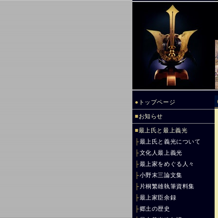
●
トップページ
■
お知らせ
■
最上氏と最上義光
├
最上氏と義光について
├
文化人最上義光
├
最上家をめぐる人々
├
小野末三論文集
├
片桐繁雄執筆資料集
├
最上家臣余録
├
郷土の歴史