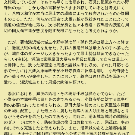
文転載しているが、そもそも早くに改易され、石見に配流された小野
寺氏の元に、しかも偽の書状がそのまま残存しているとは考えにく
く、八柏大和守が本当に最上方の謀略によって殺害されたものか疑問
ものこる。ただ、何らかの理由で忠臣八柏が誅殺されたことによって
義道の信望が地に落ち、次は我が身と佐々木春道・西馬音内茂道ら周
辺の国人領主達が態度を翻す契機になったとも考えられようか。
だが、要地湯沢城の城主小野寺孫七郎・孫作兄弟は最上方へと降せ
ず、徹底抗戦の構えを見せた。乱戦の後湯沢城は最上方の手へ落ちた
が、城自体のダメージも大きかったようで最上勢は駐留できなかった
らしい(注16)。満茂は家臣原田大膳らを周辺に配置して自らは最上へ
と帰陣した。残った家臣達は周辺の諸城を手に収め、それに呼応する
形で十月には六郷兵庫頭政乗が小野寺義道に反旗を翻し、小野寺勢と
の小競り合いが発生した。ここにおいて、義光は再び満茂を湯沢へと
遣わし、湯沢城主として周辺の統治を預けた。
湯沢における、満茂の給地・その統治手段は詳らかでない。ただ、
小野寺の本城横手は目と鼻の先であるから、小野寺勢に対する軍事行
動の必要はあったと考えられる。原田大膳を始めとした家臣達を周囲
の出城に配置し、また最上方に属した近隣の国人領主達と連携をとり
ながらその任を果たしたのであろう。同時に、湯沢城落城時の城施設
のダメージは大きく、防御施設の復旧は急務であった。満茂は、冬の
内にそれを完遂したと伝えられる。また、湯沢城のある上浦郡(雄勝
郡)は、天正十九(1591)年に秀吉から公式に最上家の領有が認められて