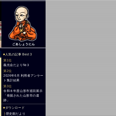
■
人気の記事 Best 3
第1位
義光会だより№３
第2位
2026年6月 利用者アンケー
ト集計結果
第3位
令和８年度山形市巡回展示
「発掘された山形市の遺
跡」
■
ダウンロード
├
歴史館だより