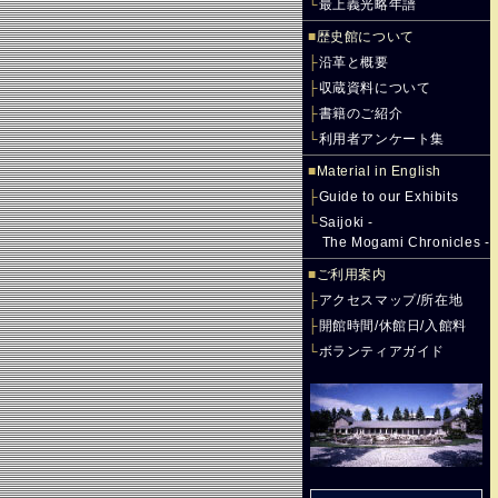
└
最上義光略年譜
■
歴史館について
├
沿革と概要
├
収蔵資料について
├
書籍のご紹介
└
利用者アンケート集
■
Material in English
├
Guide to our Exhibits
└
Saijoki -
The Mogami Chronicles -
■
ご利用案内
├
アクセスマップ/所在地
├
開館時間/休館日/入館料
└
ボランティアガイド