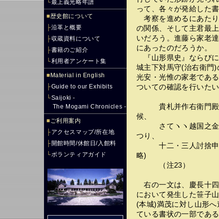
└
最上義光略年譜
って、各々が発給した
■
歴史館について
考察を進めるにあたり
├
沿革と概要
の関係、そして主君最
いだろう。進藤ら家老
├
収蔵資料について
にあったのだろうか。
├
書籍のご紹介
『山形県史』ならびに
└
利用者アンケート集
城主下対馬守(治右衛門
■
Material in English
光安・光惟の家老であ
├
Guide to our Exhibits
ついての確認を行いた
└
Saijoki -
貴札并作右衛門殿御
The Mogami Chronicles -
候、
■
ご利用案内
さてヽヽ越国之金鑿
├
アクセスマップ/所在地
つり、
├
開館時間/休館日/入館料
十二・三人討捨申由被
└
ボランティアガイド
略)
（注23）
右の一文は、慶長十四(
において発生した笹子
(本城)満茂に対し山形
ている書状の一部であ