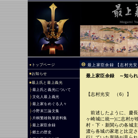
●
トップページ
最上家臣余録 【志村光安
■
お知らせ
最上家臣余録 ～知ら
■
最上氏と最上義光
├
最上氏と義光について
【志村光安 （6）】
├
文化人最上義光
├
最上家をめぐる人々
├
小野末三論文集
前述したように、慶長
├
片桐繁雄執筆資料集
ヶ崎城に統一)に志村が
村・下・新関らの各城
├
最上家臣余録
濃ら各城の家老と比定
├
郷土の歴史
行していた形跡が見ら