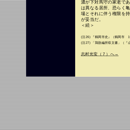
濃が下対馬守の家老で
は異なる居所、恐らく
場とそれに伴う権限を
が妥当だ。
＜続＞
(注26) 『鶴岡市史』（鶴岡市 1
(注27) 「鶏肋編所収文書」（
志村光安（７）へ→