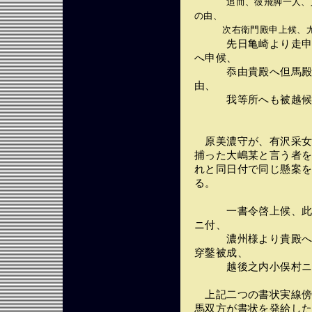
追而、彼飛脚一人、
の由、
次右衛門殿申上候、尤各
先日亀崎より走申候
へ申候、
忝由貴殿へ但馬殿よ
由、
我等所へも被越候、(
原美濃守が、有沢采女
捕った大嶋某と言う者
れと同日付で同じ懸案
る。
一書令啓上候、此方
ニ付、
濃州様より貴殿へ被
穿鑿被成、
越後之内小俣村ニ而とら
上記二つの書状実線傍
馬双方が書状を発給し