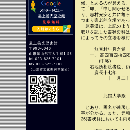
候」とあるのが見える
て「即」「申し聞かせ
り、志村光安と共に亀
つまり家老的立場であ
原美濃は、上記のよう
取りを記した書状史料
によってその立場を検
最上義光歴史館
〒990-0046
無音村年具之覚
山形県山形市大手町1-53
一、 高四百四拾四石
tel 023-625-7101
(中略)
fax 023-625-7102
右地所相渡者也、仍
（
山形市文化振興事業団
）
慶長十七年 
十一月二十七日
原 美
頼秀(
北館大学殿 （
とあり、両名が連署し
事が分かる。また、元和
26)書状群においても