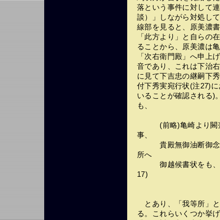
落という事件に対して
談）」しながら対処し
線部を見ると、原美濃
「此方より」と自らの
ることから、原美濃は
「次右衛門殿」へ申上
音であり、これは下治右
に見て下吉忠の継嗣下
付下秀実宛行状(注27
いることが確認される)
も、
(前略)亀崎より闕落
事、
貴殿無御油断御念入候
所へ
御越候書状をも、今朝
17)
とあり、「我等所」と
る。これらいくつか挙