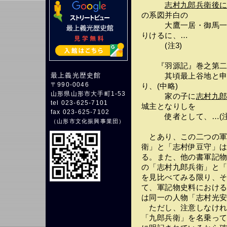
志村九郎兵衛後
の系図并白の
大鷹一居・御馬一疋
りけるに、…
(注3)
『羽源記』巻之第二
最上義光歴史館
其頃最上谷地と申す
〒990-0046
り、(中略)
山形県山形市大手町1-53
家の子に
志村九
tel 023-625-7101
城主となりしを
fax 023-625-7102
使者として、…(注
（
山形市文化振興事業団
）
とあり、この二つの軍
衛」と「志村伊豆守」
る。また、他の書軍記
の「志村九郎兵衛」と
を見比べてみる限り、
て、軍記物史料におけ
は同一の人物「志村光
ただし、注意しなけれ
「九郎兵衛」を名乗っ