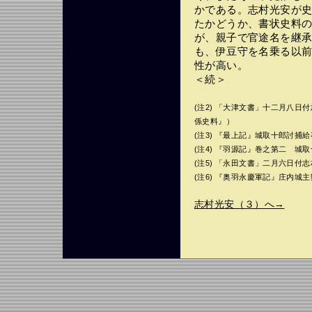
かである。志村光安が
たかどうか、書状史料
が、親子で官途名を継
も、伊豆守を名乗る以
性が高い。
＜続＞
(注2) 「大津文書」十二月八
係史料』）
(注3) 『最上記』城取十郎討捕
(注4) 『羽源記』巻之第二 城
(注5) 「永田文書」二月六日付
(注6) 『奥羽永慶軍記』庄内
志村光安（３）へ→