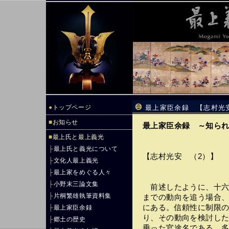
●
トップページ
最上家臣余録 【志村光安
■
お知らせ
最上家臣余録 ～知ら
■
最上氏と最上義光
├
最上氏と義光について
【志村光安 （2）】
├
文化人最上義光
├
最上家をめぐる人々
├
小野末三論文集
前述したように、十六
├
片桐繁雄執筆資料集
までの動向を追う場合
にある。信頼性に制限
├
最上家臣余録
り、その動向を検討し
├
郷土の歴史
乗った官途名である。