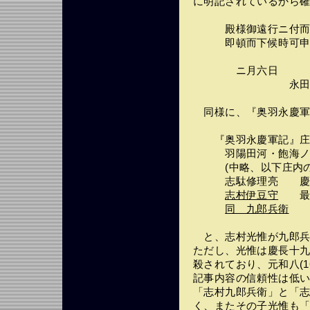
に明記されているから
殿様御遠行ニ付而、
即頓而下候時可申理
ニ月六日
永田勘十郎様
同様に、『奥羽永慶軍
『奥羽永慶軍記』庄内
羽陽田河・飽海ノ両
(中略、以下庄内の支
志駄修理亮 
志村伊豆守
最上
同 九郎兵衛
同
と、志村光惟が九郎兵
ただし、光惟は慶長十九(
殺されており、元和八(1
記事内容の信頼性は低
「志村九郎兵衛」と「
く、またその子光惟も