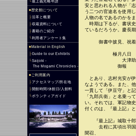
└
最上義光略年譜
安と思われる人物が「
■
歴史館について
う二つの官途名を使用
├
沿革と概要
人物の名であるのかを
時期は下るが、書状史
├
収蔵資料について
ているだろうか。慶長
├
書籍のご紹介
└
利用者アンケート集
御書中披見、祝着之至候
■
Material in English
├
Guide to our Exhibits
極月八日
大津助丞
└
Saijoki -
御報 (注
The Mogami Chronicles -
■
ご利用案内
とあり、志村光安が伊
├
アクセスマップ/所在地
なようである。また、
├
開館時間/休館日/入館料
一貫して「伊豆守」と
└
ボランティアガイド
「九郎兵衛」と名乗っ
い。それでは、軍記物
付くのは、『最上記』
『最上記』城取十郎
去程に其頃出羽国谷地
聞召、