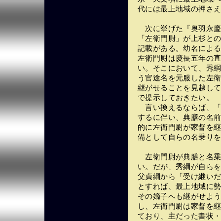
代には最上地域の押さ
次に挙げた『奥羽永慶
「左衛門尉」が上杉と
記載がある。幼名によ
左衛門尉は慶長五年の
い。そこにおいて、秀
う官途名を元服した左
継がせることを見越し
で提示しておきたい。
言い換えるならば、「
するに伴い、典膳の名
的に左衛門尉が家督を
備として自らの名乗り
左衛門尉が典膳と名乗
い。だが、秀綱が自ら
父貞綱から「受け継い
とすれば、最上地域に
その嫡子へも継がせよ
し、左衛門尉は家督を
ており、主だった書状