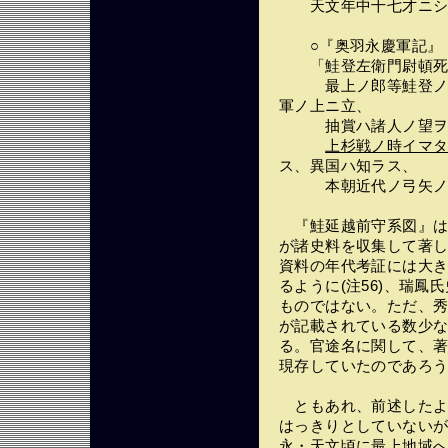
天文年中十七才ニシテ
○『奥羽永慶軍記』（
「鮭登左衛門尉頓死
最上ノ郎等鮭登ノ
軍ノ上ニ立、
抽賞ハ諸人ノ望ヲフ
上杉戦ノ時イマ
ス、異国ハ知ラス、
本朝近代ノ弓矢ノ少
『鮭延越前守系図』は
が諸史料を収集して著
資料の年代考証には大
るように(注56)、瑞
ものではない。ただ、
が記載されている数少
る。官途名に関して、
現存していたのであろ
ともあれ、前述したよ
はっきりとしていない
永・天文頃に最上地域