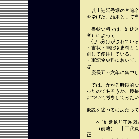
以上鮭延秀綱の官途名
を挙げた。結果として
・書状史料では、鮭延
者）によって
使い分けがされている
・書状・軍記物史料と
別して使用している。
・軍記物史料において
は
慶長五～六年に集中し
では、かかる時期的な
ったのであろうか。慶
について考察してみた
仮説を述べるにあたっ
○『鮭延越前守系図』(
（前略）二十三代貞
正