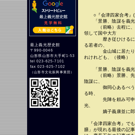
○『会津四家合考』(注
「景勝、陰謀を義光に
（前略）去程に、義
領して国中大方
靡き従ひけるに
最上義光歴史館
る若者の、
〒990-0046
金山城に居たりける
山形県山形市大手町1-53
れけれども、（後略）
tel 023-625-7101
fax 023-625-7102
「景勝、陰謀を義光に
（
山形市文化振興事業団
）
（前略）景勝、先づ
陰謀に、
御同心あるべうもや
る時、
先陣を頼み可申候と
光、
嫡子義康並に郎
『会津四家合考』でも
膳」が現れる最後の記