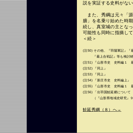
説を実証する史料がな
また、秀綱は元々「源
膳」を名乗り始めた時
続し、真室城の主とな
可能性も同時に指摘し
＜続＞
(注50) その他、『羽陽軍記』
『最上合戦記』等も検討材
(注51) 『山形市史 史料編１ 
(注52) 『同上』
(注53) 『同上』
(注54) 『新庄市史 史料編上』
(注55) 『山形市史 史料編１ 
(注56) 「出羽国鮭延郷につい
（『山形県地域史研究』９号 
鮭延秀綱（８）へ→