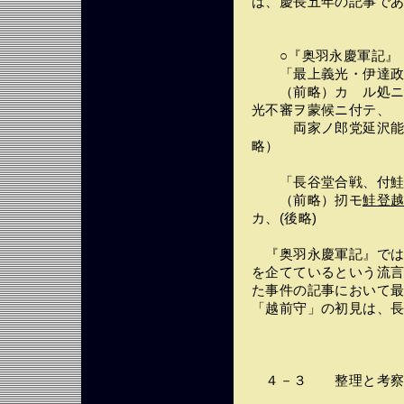
は、慶長五年の記事で
○『奥羽永慶軍記』（
「最上義光・伊達政
（前略）カゝル処ニ御
光不審ヲ蒙候ニ付テ、
両家ノ郎党延沢能
略）
「長谷堂合戦、付鮭
（前略）扨モ
鮭登
カ、(後略)
『奥羽永慶軍記』では
を企てているという流
た事件の記事において
「越前守」の初見は、
４－３ 整理と考察