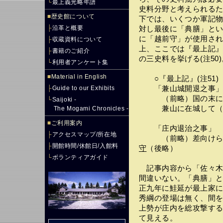
└
最上義光略年譜
史料分野と考えられる
■
歴史館について
下では、いくつか軍記
├
沿革と概要
対し最後に「典膳」と
に「越前守」が使用さ
├
収蔵資料について
上、ここでは『最上記
├
書籍のご紹介
の三史料を挙げる(注50)
└
利用者アンケート集
■
Material in English
○『最上記』(注51)
├
Guide to our Exhibits
「兼山城開退之事
（前略）国の末に鮭
└
Saijoki -
兼山に在城して（
The Mogami Chronicles -
■
ご利用案内
「庄内退治之事
├
アクセスマップ/所在地
（前略）差向けらる
├
開館時間/休館日/入館料
守
（後略）
└
ボランティアガイド
記事内容から「佐々木
間違いない。「典膳」
正九年に鮭延が最上家
秀綱の登場は無く、間
上勢が庄内を総攻撃す
て見える。