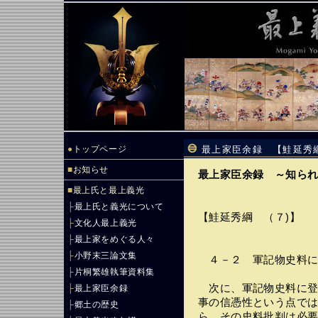
●
トップページ
最上家臣余録 【鮭延秀
■
お知らせ
最上家臣余録 ～知ら
■
最上氏と最上義光
├
最上氏と義光について
【鮭延秀綱 （７)】
├
文化人最上義光
├
最上家をめぐる人々
├
小野末三論文集
４－２ 軍記物史料に
├
片桐繁雄執筆資料集
次に、軍記物史料に登
├
最上家臣余録
事の信憑性という点で
├
郷土の歴史
ら、その史料批判は必